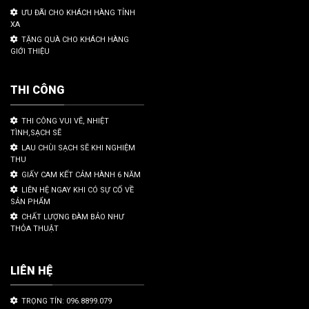
ƯU ĐÃI CHO KHÁCH HÀNG TỈNH
XA
TẶNG QUÀ CHO KHÁCH HÀNG
GIỚI THIỆU
THI CÔNG
THI CÔNG VUI VẼ, NHIỆT
TÌNH,SẠCH SẼ
LAU CHÙI SẠCH SẼ KHI NGHIỆM
THU
GIẤY CAM KẾT CẢM HÀNH 6 NĂM
LIÊN HỆ NGAY KHI CÓ SỰ CỐ VỀ
SẢN PHẨM
CHẤT LƯỢNG ĐÀM BẢO NHƯ
THỎA THUẬT
LIÊN HỆ
TRỌNG TÍN: 096.8899.079