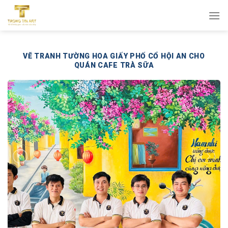
Bỏ
qua
nội
dung
VẼ TRANH TƯỜNG HOA GIẤY PHỐ CỔ HỘI AN CHO
QUÁN CAFE TRÀ SỮA