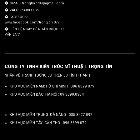
GMAIL: trongtin7799@gmail.com
ZALO: 0968899079
FACEBOOK:
www.facebook.com/trong.tin.079
LIÊN HỆ NGAY ĐỂ NHẬN ĐƯỢC TƯ
VẤN 24/7.
CÔNG TY TNHH KIẾN TRÚC MĨ THUẬT TRỌNG TÍN
NHẬN VẼ TRANH TƯỜNG 3D TRÊN 63 TỈNH THÀNH
KHU VỰC MIỀN NAM: HỒ CHÍ MINH :
096 8899 079
KHU VỰC MIỀN BẮC: HÀ NỘI :
09.8899.0364
KHU VỰC MIỀN TRUNG: ĐÀ NẴNG :
035.3427.097
KHU VỰC MIỀN TÂY: CẦN THƠ :
096.8899.079