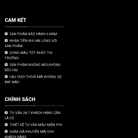
CAM KẾT
SẢN PHẨM BẢO HÀNH 6 NĂM
NHẬN TIỀN KHI HÀI LÒNG VỚI
SẢN PHẨM
DÙNG MÀU TỐT NHẤT THỊ
TRƯỜNG
SẢN PHẦM KHÔNG MÙI,KHÔNG
ĐỘC HẠI
LAU CHÙI THOẢI MÁI KHÔNG SỢ
BAY MÀU
CHÍNH SÁCH
TƯ VẤN 24/7 KHÁCH HÀNG CẦN
LÀ CÓ
THIẾT KẾ TƯ VẤN MẪU MIỄN PHÍ
GIẢM GIÁ KHUYẾN MÃI CHO
KHÁCH HÀNG