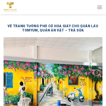
Bỏ
qua
nội
dung
VẼ TRANH TƯỜNG PHỐ CỔ HOA GIẤY CHO QUÁN LẨU
TOMYUM, QUÁN ĂN VẶT – TRÀ SỮA