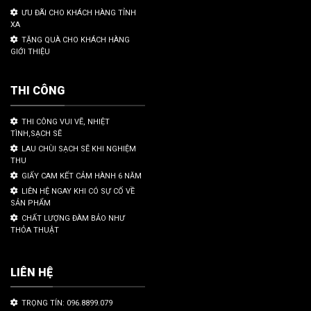
ƯU ĐÃI CHO KHÁCH HÀNG TỈNH
XA
TẶNG QUÀ CHO KHÁCH HÀNG
GIỚI THIỆU
THI CÔNG
THI CÔNG VUI VẼ, NHIỆT
TÌNH,SẠCH SẼ
LAU CHÙI SẠCH SẼ KHI NGHIỆM
THU
GIẤY CAM KẾT CẢM HÀNH 6 NĂM
LIÊN HỆ NGAY KHI CÓ SỰ CỐ VỀ
SẢN PHẨM
CHẤT LƯỢNG ĐÀM BẢO NHƯ
THỎA THUẬT
LIÊN HỆ
TRỌNG TÍN: 096.8899.079