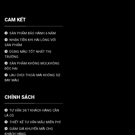
CAM KẾT
SẢN PHẨM BẢO HÀNH 6 NĂM
NHẬN TIỀN KHI HÀI LÒNG VỚI
SẢN PHẨM
DÙNG MÀU TỐT NHẤT THỊ
TRƯỜNG
SẢN PHẦM KHÔNG MÙI,KHÔNG
ĐỘC HẠI
LAU CHÙI THOẢI MÁI KHÔNG SỢ
BAY MÀU
CHÍNH SÁCH
TƯ VẤN 24/7 KHÁCH HÀNG CẦN
LÀ CÓ
THIẾT KẾ TƯ VẤN MẪU MIỄN PHÍ
GIẢM GIÁ KHUYẾN MÃI CHO
KHÁCH HÀNG