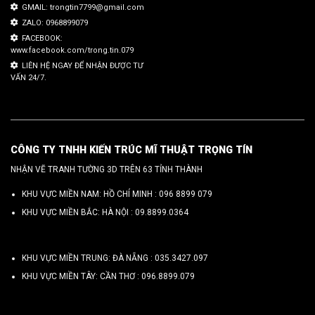
GMAIL: trongtin7799@gmail.com
ZALO: 0968899079
FACEBOOK:
www.facebook.com/trong.tin.079
LIÊN HỆ NGAY ĐỂ NHẬN ĐƯỢC TƯ
VẤN 24/7.
CÔNG TY TNHH KIẾN TRÚC MĨ THUẬT TRỌNG TÍN
NHẬN VẼ TRANH TƯỜNG 3D TRÊN 63 TỈNH THÀNH
KHU VỰC MIỀN NAM: HỒ CHÍ MINH :
096 8899 079
KHU VỰC MIỀN BẮC: HÀ NỘI :
09.8899.0364
KHU VỰC MIỀN TRUNG: ĐÀ NẴNG :
035.3427.097
KHU VỰC MIỀN TÂY: CẦN THƠ :
096.8899.079