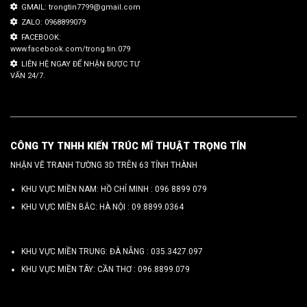
GMAIL: trongtin7799@gmail.com
ZALO: 0968899079
FACEBOOK:
www.facebook.com/trong.tin.079
LIÊN HỆ NGAY ĐỂ NHẬN ĐƯỢC TƯ
VẤN 24/7.
CÔNG TY TNHH KIẾN TRÚC MĨ THUẬT TRỌNG TÍN
NHẬN VẼ TRANH TƯỜNG 3D TRÊN 63 TỈNH THÀNH
KHU VỰC MIỀN NAM: HỒ CHÍ MINH :
096 8899 079
KHU VỰC MIỀN BẮC: HÀ NỘI :
09.8899.0364
KHU VỰC MIỀN TRUNG: ĐÀ NẴNG :
035.3427.097
KHU VỰC MIỀN TÂY: CẦN THƠ :
096.8899.079