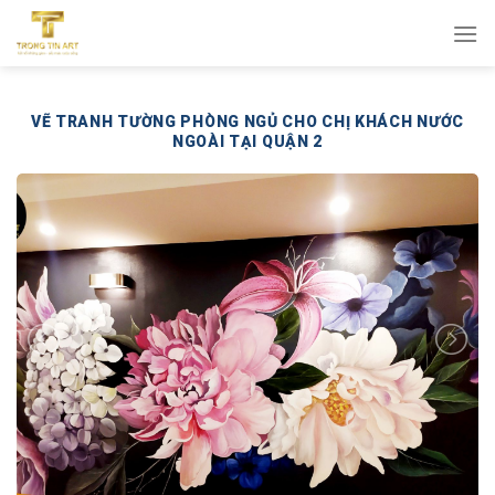
Bỏ
qua
nội
dung
VẼ TRANH TƯỜNG PHÒNG NGỦ CHO CHỊ KHÁCH NƯỚC
NGOÀI TẠI QUẬN 2