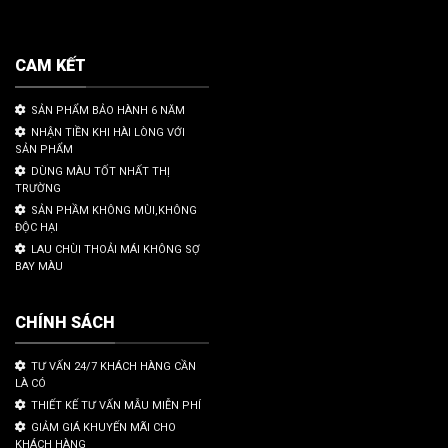
CAM KẾT
SẢN PHẨM BẢO HÀNH 6 NĂM
NHẬN TIỀN KHI HÀI LÒNG VỚI
SẢN PHẨM
DÙNG MÀU TỐT NHẤT THỊ
TRƯỜNG
SẢN PHẦM KHÔNG MÙI,KHÔNG
ĐỘC HẠI
LAU CHÙI THOẢI MÁI KHÔNG SỢ
BAY MÀU
CHÍNH SÁCH
TƯ VẤN 24/7 KHÁCH HÀNG CẦN
LÀ CÓ
THIẾT KẾ TƯ VẤN MẪU MIỄN PHÍ
GIẢM GIÁ KHUYẾN MÃI CHO
KHÁCH HÀNG