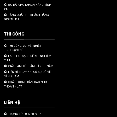
ƯU ĐÃI CHO KHÁCH HÀNG TỈNH
XA
TẶNG QUÀ CHO KHÁCH HÀNG
GIỚI THIỆU
THI CÔNG
THI CÔNG VUI VẼ, NHIỆT
TÌNH,SẠCH SẼ
LAU CHÙI SẠCH SẼ KHI NGHIỆM
THU
GIẤY CAM KẾT CẢM HÀNH 6 NĂM
LIÊN HỆ NGAY KHI CÓ SỰ CỐ VỀ
SẢN PHẨM
CHẤT LƯỢNG ĐÀM BẢO NHƯ
THỎA THUẬT
LIÊN HỆ
TRỌNG TÍN: 096.8899.079