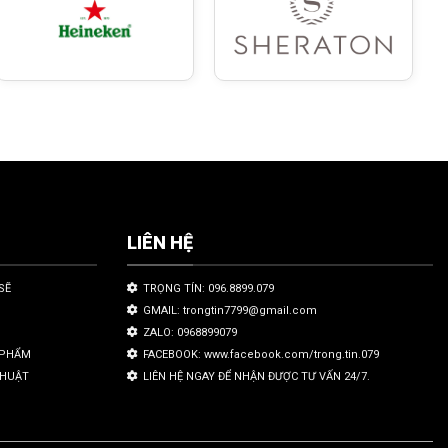
LIÊN HỆ
SẼ
TRỌNG TÍN: 096.8899.079
GMAIL: trongtin7799@gmail.com
ZALO: 0968899079
N PHẨM
FACEBOOK: www.facebook.com/trong.tin.079
THUẬT
LIÊN HỆ NGAY ĐỂ NHẬN ĐƯỢC TƯ VẤN 24/7.