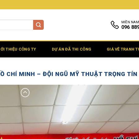
MIỀN NAM
096 88
IỚI THIỆU CÔNG TY
DỰ ÁN ĐÃ THI CÔNG
GIÁ VẼ TRANH 
Ồ CHÍ MINH – ĐỘI NGŨ MỸ THUẬT TRỌNG TÍN