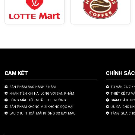
CAM KẾT
CHÍNH SÁ
SẢN PHẨM BẢO HÀNH 6 NĂM
TƯ VẤN 24/7 K
NHẬN TIỀN KHI HÀI LÒNG VỚI SẢN PHẨM
THIẾT KẾ TƯ V
DÙNG MÀU TỐT NHẤT THỊ TRƯỜNG
GIẢM GIÁ KHU
SẢN PHẦM KHÔNG MÙI,KHÔNG ĐỘC HẠI
ƯU ĐÃI CHO K
LAU CHÙI THOẢI MÁI KHÔNG SỢ BAY MÀU
TẶNG QUÀ CHO