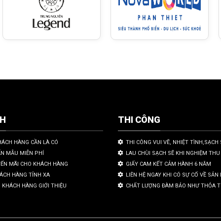
CH
THI CÔNG
HÁCH HÀNG CẦN LÀ CÓ
THI CÔNG VUI VẼ, NHIỆT TÌNH,SẠCH 
ẤN MẪU MIỄN PHÍ
LAU CHÙI SẠCH SẼ KHI NGHIỆM THU
YẾN MÃI CHO KHÁCH HÀNG
GIẤY CAM KẾT CẢM HÀNH 6 NĂM
HÁCH HÀNG TỈNH XA
LIÊN HỆ NGAY KHI CÓ SỰ CỐ VỀ SẢ
 KHÁCH HÀNG GIỚI THIỆU
CHẤT LƯỢNG ĐÀM BẢO NHƯ THỎA 