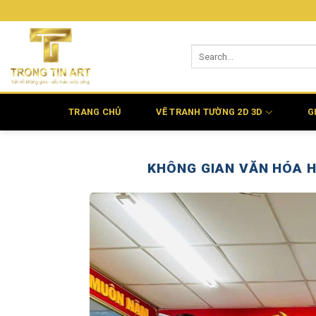
Bỏ
qua
nội
dung
TRANG CHỦ
VẼ TRANH TƯỜNG 2D 3D
G
KHÔNG GIAN VĂN HÓA H