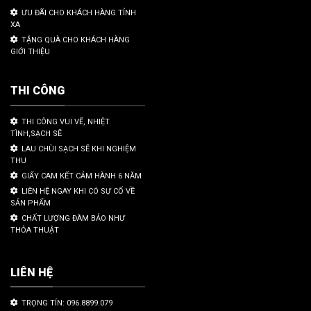
ƯU ĐÃI CHO KHÁCH HÀNG TỈNH
XA
TẶNG QUÀ CHO KHÁCH HÀNG
GIỚI THIỆU
THI CÔNG
THI CÔNG VUI VẼ, NHIỆT
TÌNH,SẠCH SẼ
LAU CHÙI SẠCH SẼ KHI NGHIỆM
THU
GIẤY CAM KẾT CẢM HÀNH 6 NĂM
LIÊN HỆ NGAY KHI CÓ SỰ CỐ VỀ
SẢN PHẨM
CHẤT LƯỢNG ĐÀM BẢO NHƯ
THỎA THUẬT
LIÊN HỆ
TRỌNG TÍN: 096.8899.079