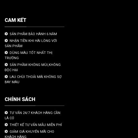
CAM KẾT
SẢN PHẨM BẢO HÀNH 6 NĂM
NHẬN TIỀN KHI HÀI LÒNG VỚI
SẢN PHẨM
DÙNG MÀU TỐT NHẤT THỊ
TRƯỜNG
SẢN PHẦM KHÔNG MÙI,KHÔNG
ĐỘC HẠI
LAU CHÙI THOẢI MÁI KHÔNG SỢ
BAY MÀU
CHÍNH SÁCH
TƯ VẤN 24/7 KHÁCH HÀNG CẦN
LÀ CÓ
THIẾT KẾ TƯ VẤN MẪU MIỄN PHÍ
GIẢM GIÁ KHUYẾN MÃI CHO
KHÁCH HÀNG