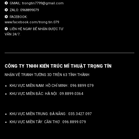
GMAIL: trongtin7799@gmail.com
ZALO: 0968899079
FACEBOOK:
www.facebook.com/trong.tin.079
LIÊN HỆ NGAY ĐỂ NHẬN ĐƯỢC TƯ
VẤN 24/7.
CÔNG TY TNHH KIẾN TRÚC MĨ THUẬT TRỌNG TÍN
NHẬN VẼ TRANH TƯỜNG 3D TRÊN 63 TỈNH THÀNH
KHU VỰC MIỀN NAM: HỒ CHÍ MINH :
096 8899 079
KHU VỰC MIỀN BẮC: HÀ NỘI :
09.8899.0364
KHU VỰC MIỀN TRUNG: ĐÀ NẴNG :
035.3427.097
KHU VỰC MIỀN TÂY: CẦN THƠ :
096.8899.079