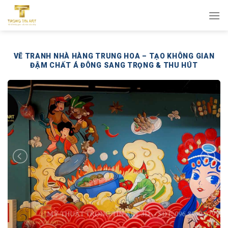
Bỏ
qua
nội
dung
VẼ TRANH NHÀ HÀNG TRUNG HOA – TẠO KHÔNG GIAN
ĐẬM CHẤT Á ĐÔNG SANG TRỌNG & THU HÚT