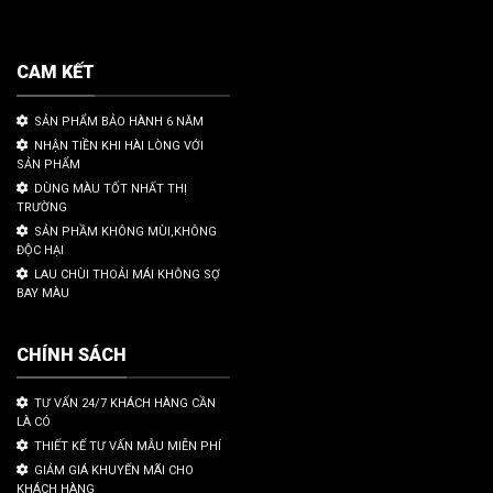
CAM KẾT
SẢN PHẨM BẢO HÀNH 6 NĂM
NHẬN TIỀN KHI HÀI LÒNG VỚI
SẢN PHẨM
DÙNG MÀU TỐT NHẤT THỊ
TRƯỜNG
SẢN PHẦM KHÔNG MÙI,KHÔNG
ĐỘC HẠI
LAU CHÙI THOẢI MÁI KHÔNG SỢ
BAY MÀU
CHÍNH SÁCH
TƯ VẤN 24/7 KHÁCH HÀNG CẦN
LÀ CÓ
THIẾT KẾ TƯ VẤN MẪU MIỄN PHÍ
GIẢM GIÁ KHUYẾN MÃI CHO
KHÁCH HÀNG