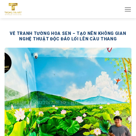
Bỏ
qua
nội
dung
VẼ TRANH TƯỜNG HOA SEN – TẠO NÊN KHÔNG GIAN
NGHỆ THUẬT ĐỘC ĐÁO LỐI LÊN CẦU THANG