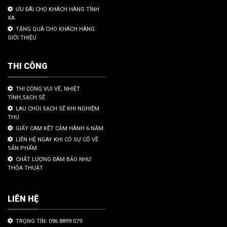
ƯU ĐÃI CHO KHÁCH HÀNG TỈNH
XA
TẶNG QUÀ CHO KHÁCH HÀNG
GIỚI THIỆU
THI CÔNG
THI CÔNG VUI VẼ, NHIỆT
TÌNH,SẠCH SẼ
LAU CHÙI SẠCH SẼ KHI NGHIỆM
THU
GIẤY CAM KẾT CẢM HÀNH 6 NĂM
LIÊN HỆ NGAY KHI CÓ SỰ CỐ VỀ
SẢN PHẨM
CHẤT LƯỢNG ĐÀM BẢO NHƯ
THỎA THUẬT
LIÊN HỆ
TRỌNG TÍN: 096.8899.079