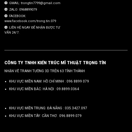
GMAIL: trongtin7799@gmail.com
ZALO: 0968899079
FACEBOOK:
www.facebook.com/trong.tin.079
LIÊN HỆ NGAY ĐỂ NHẬN ĐƯỢC TƯ
VẤN 24/7.
CÔNG TY TNHH KIẾN TRÚC MĨ THUẬT TRỌNG TÍN
NHẬN VẼ TRANH TƯỜNG 3D TRÊN 63 TỈNH THÀNH
KHU VỰC MIỀN NAM: HỒ CHÍ MINH :
096 8899 079
KHU VỰC MIỀN BẮC: HÀ NỘI :
09.8899.0364
KHU VỰC MIỀN TRUNG: ĐÀ NẴNG :
035.3427.097
KHU VỰC MIỀN TÂY: CẦN THƠ :
096.8899.079