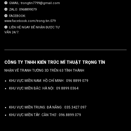
GMAIL: trongtin7799@gmail.com
ZALO: 0968899079
FACEBOOK:
www.facebook.com/trong.tin.079
LIÊN HỆ NGAY ĐỂ NHẬN ĐƯỢC TƯ
VẤN 24/7.
CÔNG TY TNHH KIẾN TRÚC MĨ THUẬT TRỌNG TÍN
NHẬN VẼ TRANH TƯỜNG 3D TRÊN 63 TỈNH THÀNH
KHU VỰC MIỀN NAM: HỒ CHÍ MINH :
096 8899 079
KHU VỰC MIỀN BẮC: HÀ NỘI :
09.8899.0364
KHU VỰC MIỀN TRUNG: ĐÀ NẴNG :
035.3427.097
KHU VỰC MIỀN TÂY: CẦN THƠ :
096.8899.079