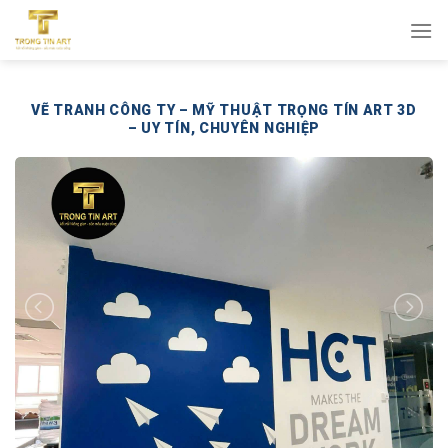
Bỏ
qua
nội
dung
VẼ TRANH CÔNG TY – MỸ THUẬT TRỌNG TÍN ART 3D
– UY TÍN, CHUYÊN NGHIỆP