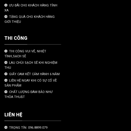
ƯU ĐÃI CHO KHÁCH HÀNG TỈNH
XA
TẶNG QUÀ CHO KHÁCH HÀNG
GIỚI THIỆU
THI CÔNG
THI CÔNG VUI VẼ, NHIỆT
TÌNH,SẠCH SẼ
LAU CHÙI SẠCH SẼ KHI NGHIỆM
THU
GIẤY CAM KẾT CẢM HÀNH 6 NĂM
LIÊN HỆ NGAY KHI CÓ SỰ CỐ VỀ
SẢN PHẨM
CHẤT LƯỢNG ĐÀM BẢO NHƯ
THỎA THUẬT
LIÊN HỆ
TRỌNG TÍN: 096.8899.079