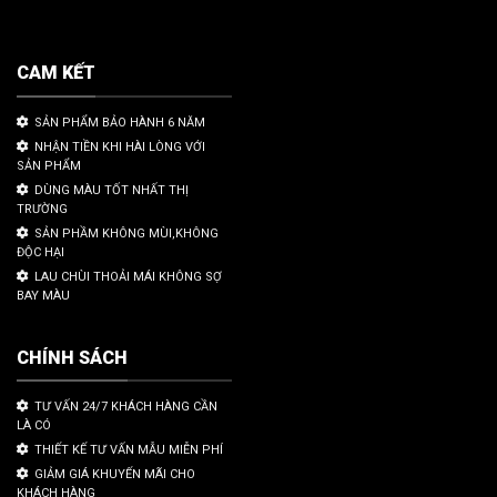
CAM KẾT
SẢN PHẨM BẢO HÀNH 6 NĂM
NHẬN TIỀN KHI HÀI LÒNG VỚI
SẢN PHẨM
DÙNG MÀU TỐT NHẤT THỊ
TRƯỜNG
SẢN PHẦM KHÔNG MÙI,KHÔNG
ĐỘC HẠI
LAU CHÙI THOẢI MÁI KHÔNG SỢ
BAY MÀU
CHÍNH SÁCH
TƯ VẤN 24/7 KHÁCH HÀNG CẦN
LÀ CÓ
THIẾT KẾ TƯ VẤN MẪU MIỄN PHÍ
GIẢM GIÁ KHUYẾN MÃI CHO
KHÁCH HÀNG