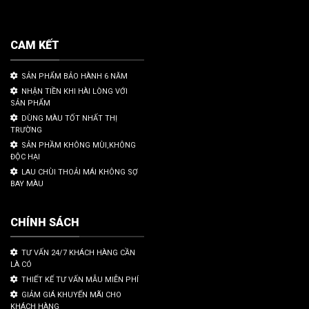
CAM KẾT
SẢN PHẨM BẢO HÀNH 6 NĂM
NHẬN TIỀN KHI HÀI LÒNG VỚI
SẢN PHẨM
DÙNG MÀU TỐT NHẤT THỊ
TRƯỜNG
SẢN PHẦM KHÔNG MÙI,KHÔNG
ĐỘC HẠI
LAU CHÙI THOẢI MÁI KHÔNG SỢ
BAY MÀU
CHÍNH SÁCH
TƯ VẤN 24/7 KHÁCH HÀNG CẦN
LÀ CÓ
THIẾT KẾ TƯ VẤN MẪU MIỄN PHÍ
GIẢM GIÁ KHUYẾN MÃI CHO
KHÁCH HÀNG