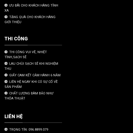
ƯU ĐÃI CHO KHÁCH HÀNG TỈNH
XA
TẶNG QUÀ CHO KHÁCH HÀNG
GIỚI THIỆU
THI CÔNG
THI CÔNG VUI VẼ, NHIỆT
TÌNH,SẠCH SẼ
LAU CHÙI SẠCH SẼ KHI NGHIỆM
THU
GIẤY CAM KẾT CẢM HÀNH 6 NĂM
LIÊN HỆ NGAY KHI CÓ SỰ CỐ VỀ
SẢN PHẨM
CHẤT LƯỢNG ĐÀM BẢO NHƯ
THỎA THUẬT
LIÊN HỆ
TRỌNG TÍN: 096.8899.079