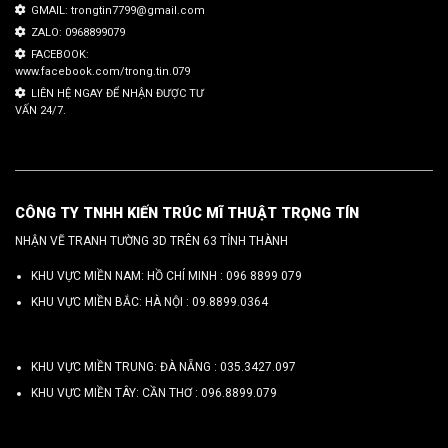
GMAIL: trongtin7799@gmail.com
ZALO: 0968899079
FACEBOOK:
www.facebook.com/trong.tin.079
LIÊN HỆ NGAY ĐỂ NHẬN ĐƯỢC TƯ
VẤN 24/7.
CÔNG TY TNHH KIẾN TRÚC MĨ THUẬT TRỌNG TÍN
NHẬN VẼ TRANH TƯỜNG 3D TRÊN 63 TỈNH THÀNH
KHU VỰC MIỀN NAM: HỒ CHÍ MINH :
096 8899 079
KHU VỰC MIỀN BẮC: HÀ NỘI :
09.8899.0364
KHU VỰC MIỀN TRUNG: ĐÀ NẴNG :
035.3427.097
KHU VỰC MIỀN TÂY: CẦN THƠ :
096.8899.079