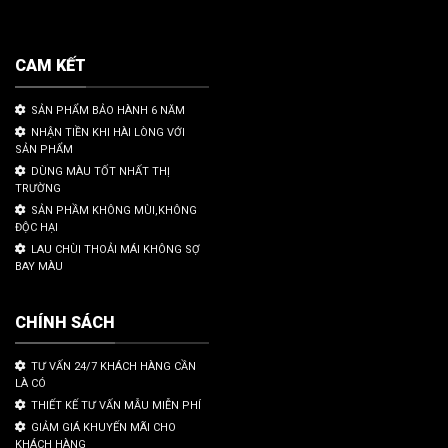
CAM KẾT
SẢN PHẨM BẢO HÀNH 6 NĂM
NHẬN TIỀN KHI HÀI LÒNG VỚI
SẢN PHẨM
DÙNG MÀU TỐT NHẤT THỊ
TRƯỜNG
SẢN PHẦM KHÔNG MÙI,KHÔNG
ĐỘC HẠI
LAU CHÙI THOẢI MÁI KHÔNG SỢ
BAY MÀU
CHÍNH SÁCH
TƯ VẤN 24/7 KHÁCH HÀNG CẦN
LÀ CÓ
THIẾT KẾ TƯ VẤN MẪU MIỄN PHÍ
GIẢM GIÁ KHUYẾN MÃI CHO
KHÁCH HÀNG