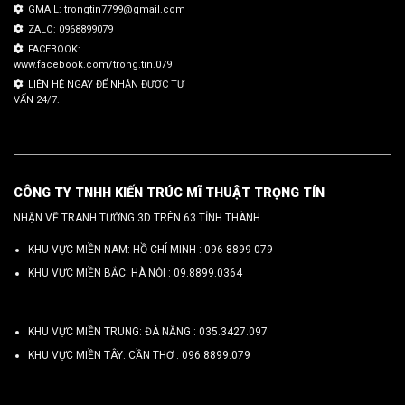
GMAIL: trongtin7799@gmail.com
ZALO: 0968899079
FACEBOOK:
www.facebook.com/trong.tin.079
LIÊN HỆ NGAY ĐỂ NHẬN ĐƯỢC TƯ
VẤN 24/7.
CÔNG TY TNHH KIẾN TRÚC MĨ THUẬT TRỌNG TÍN
NHẬN VẼ TRANH TƯỜNG 3D TRÊN 63 TỈNH THÀNH
KHU VỰC MIỀN NAM: HỒ CHÍ MINH :
096 8899 079
KHU VỰC MIỀN BẮC: HÀ NỘI :
09.8899.0364
KHU VỰC MIỀN TRUNG: ĐÀ NẴNG :
035.3427.097
KHU VỰC MIỀN TÂY: CẦN THƠ :
096.8899.079