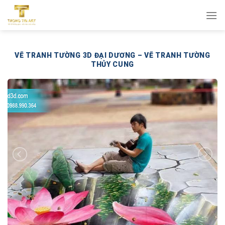
Bỏ
qua
nội
dung
VẼ TRANH TƯỜNG 3D ĐẠI DƯƠNG – VẼ TRANH TƯỜNG
THỦY CUNG