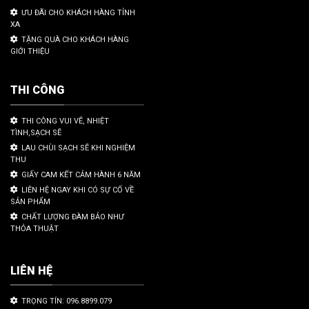
ƯU ĐÃI CHO KHÁCH HÀNG TỈNH
XA
TẶNG QUÀ CHO KHÁCH HÀNG
GIỚI THIỆU
THI CÔNG
THI CÔNG VUI VẼ, NHIỆT
TÌNH,SẠCH SẼ
LAU CHÙI SẠCH SẼ KHI NGHIỆM
THU
GIẤY CAM KẾT CẢM HÀNH 6 NĂM
LIÊN HỆ NGAY KHI CÓ SỰ CỐ VỀ
SẢN PHẨM
CHẤT LƯỢNG ĐÀM BẢO NHƯ
THỎA THUẬT
LIÊN HỆ
TRỌNG TÍN: 096.8899.079