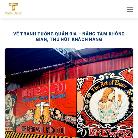
Bỏ
qua
nội
dung
VẼ TRANH TƯỜNG QUÁN BIA – NÂNG TẦM KHÔNG
GIAN, THU HÚT KHÁCH HÀNG