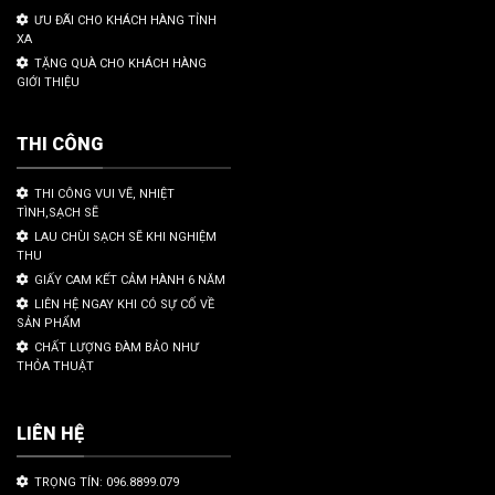
ƯU ĐÃI CHO KHÁCH HÀNG TỈNH
XA
TẶNG QUÀ CHO KHÁCH HÀNG
GIỚI THIỆU
THI CÔNG
THI CÔNG VUI VẼ, NHIỆT
TÌNH,SẠCH SẼ
LAU CHÙI SẠCH SẼ KHI NGHIỆM
THU
GIẤY CAM KẾT CẢM HÀNH 6 NĂM
LIÊN HỆ NGAY KHI CÓ SỰ CỐ VỀ
SẢN PHẨM
CHẤT LƯỢNG ĐÀM BẢO NHƯ
THỎA THUẬT
LIÊN HỆ
TRỌNG TÍN: 096.8899.079