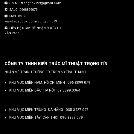
GMAIL: trongtin7799@gmail.com
ZALO: 0968899079
FACEBOOK:
www.facebook.com/trong.tin.079
LIÊN HỆ NGAY ĐỂ NHẬN ĐƯỢC TƯ
VẤN 24/7.
CÔNG TY TNHH KIẾN TRÚC MĨ THUẬT TRỌNG TÍN
NHẬN VẼ TRANH TƯỜNG 3D TRÊN 63 TỈNH THÀNH
KHU VỰC MIỀN NAM: HỒ CHÍ MINH :
096 8899 079
KHU VỰC MIỀN BẮC: HÀ NỘI :
09.8899.0364
KHU VỰC MIỀN TRUNG: ĐÀ NẴNG :
035.3427.097
KHU VỰC MIỀN TÂY: CẦN THƠ :
096.8899.079