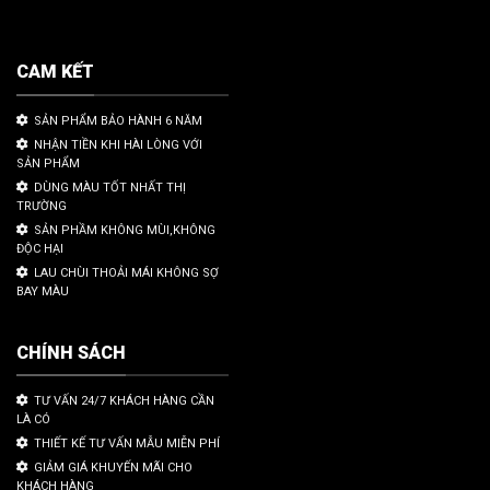
CAM KẾT
SẢN PHẨM BẢO HÀNH 6 NĂM
NHẬN TIỀN KHI HÀI LÒNG VỚI
SẢN PHẨM
DÙNG MÀU TỐT NHẤT THỊ
TRƯỜNG
SẢN PHẦM KHÔNG MÙI,KHÔNG
ĐỘC HẠI
LAU CHÙI THOẢI MÁI KHÔNG SỢ
BAY MÀU
CHÍNH SÁCH
TƯ VẤN 24/7 KHÁCH HÀNG CẦN
LÀ CÓ
THIẾT KẾ TƯ VẤN MẪU MIỄN PHÍ
GIẢM GIÁ KHUYẾN MÃI CHO
KHÁCH HÀNG