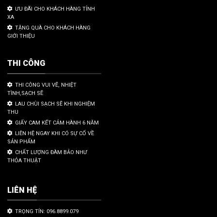
ƯU ĐÃI CHO KHÁCH HÀNG TỈNH
XA
TẶNG QUÀ CHO KHÁCH HÀNG
GIỚI THIỆU
THI CÔNG
THI CÔNG VUI VẼ, NHIỆT
TÌNH,SẠCH SẼ
LAU CHÙI SẠCH SẼ KHI NGHIỆM
THU
GIẤY CAM KẾT CẢM HÀNH 6 NĂM
LIÊN HỆ NGAY KHI CÓ SỰ CỐ VỀ
SẢN PHẨM
CHẤT LƯỢNG ĐÀM BẢO NHƯ
THỎA THUẬT
LIÊN HỆ
TRỌNG TÍN: 096.8899.079