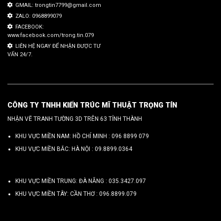
GMAIL: trongtin7799@gmail.com
ZALO: 0968899079
FACEBOOK:
www.facebook.com/trong.tin.079
LIÊN HỆ NGAY ĐỂ NHẬN ĐƯỢC TƯ
VẤN 24/7.
CÔNG TY TNHH KIẾN TRÚC MĨ THUẬT TRỌNG TÍN
NHẬN VẼ TRANH TƯỜNG 3D TRÊN 63 TỈNH THÀNH
KHU VỰC MIỀN NAM: HỒ CHÍ MINH :
096 8899 079
KHU VỰC MIỀN BẮC: HÀ NỘI :
09.8899.0364
KHU VỰC MIỀN TRUNG: ĐÀ NẴNG :
035.3427.097
KHU VỰC MIỀN TÂY: CẦN THƠ :
096.8899.079