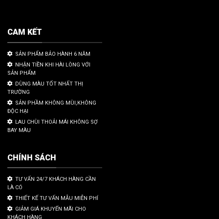
CAM KẾT
SẢN PHẨM BẢO HÀNH 6 NĂM
NHẬN TIỀN KHI HÀI LÒNG VỚI
SẢN PHẨM
DÙNG MÀU TỐT NHẤT THỊ
TRƯỜNG
SẢN PHẦM KHÔNG MÙI,KHÔNG
ĐỘC HẠI
LAU CHÙI THOẢI MÁI KHÔNG SỢ
BAY MÀU
CHÍNH SÁCH
TƯ VẤN 24/7 KHÁCH HÀNG CẦN
LÀ CÓ
THIẾT KẾ TƯ VẤN MẪU MIỄN PHÍ
GIẢM GIÁ KHUYẾN MÃI CHO
KHÁCH HÀNG