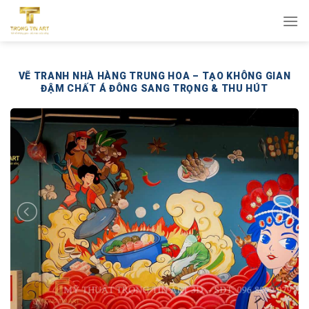
Bỏ
qua
nội
dung
VẼ TRANH NHÀ HÀNG TRUNG HOA – TẠO KHÔNG GIAN
ĐẬM CHẤT Á ĐÔNG SANG TRỌNG & THU HÚT