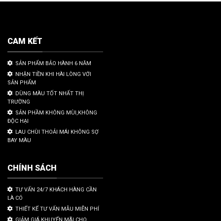
CAM KẾT
SẢN PHẨM BẢO HÀNH 6 NĂM
NHẬN TIỀN KHI HÀI LÒNG VỚI
SẢN PHẨM
DÙNG MÀU TỐT NHẤT THỊ
TRƯỜNG
SẢN PHẦM KHÔNG MÙI,KHÔNG
ĐỘC HẠI
LAU CHÙI THOẢI MÁI KHÔNG SỢ
BAY MÀU
CHÍNH SÁCH
TƯ VẤN 24/7 KHÁCH HÀNG CẦN
LÀ CÓ
THIẾT KẾ TƯ VẤN MẪU MIỄN PHÍ
GIẢM GIÁ KHUYẾN MÃI CHO