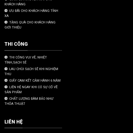
KHÁCH HÀNG
ƯU ĐÃI CHO KHÁCH HÀNG TỈNH
XA
TẶNG QUÀ CHO KHÁCH HÀNG
GIỚI THIỆU
THI CÔNG
THI CÔNG VUI VẼ, NHIỆT
TÌNH,SẠCH SẼ
LAU CHÙI SẠCH SẼ KHI NGHIỆM
THU
GIẤY CAM KẾT CẢM HÀNH 6 NĂM
LIÊN HỆ NGAY KHI CÓ SỰ CỐ VỀ
SẢN PHẨM
CHẤT LƯỢNG ĐÀM BẢO NHƯ
THỎA THUẬT
LIÊN HỆ