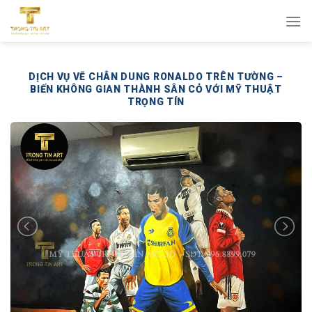
Bỏ
qua
nội
dung
DỊCH VỤ VẼ CHÂN DUNG RONALDO TRÊN TƯỜNG –
BIẾN KHÔNG GIAN THÀNH SÂN CỎ VỚI MỸ THUẬT
TRỌNG TÍN