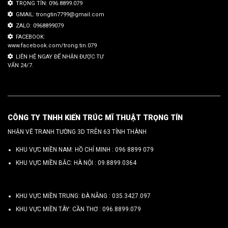
TRỌNG TÍN: 096.8899.079
GMAIL: trongtin7799@gmail.com
ZALO: 0968899079
FACEBOOK:
www.facebook.com/trong.tin.079
LIÊN HỆ NGAY ĐỂ NHẬN ĐƯỢC TƯ
VẤN 24/7.
CÔNG TY TNHH KIẾN TRÚC MĨ THUẬT TRỌNG TÍN
NHẬN VẼ TRANH TƯỜNG 3D TRÊN 63 TỈNH THÀNH
KHU VỰC MIỀN NAM: HỒ CHÍ MINH :
096 8899 079
KHU VỰC MIỀN BẮC: HÀ NỘI :
09.8899.0364
KHU VỰC MIỀN TRUNG: ĐÀ NẴNG :
035.3427.097
KHU VỰC MIỀN TÂY: CẦN THƠ :
096.8899.079