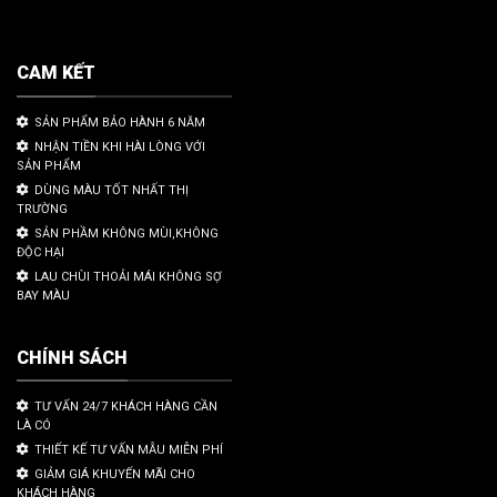
CAM KẾT
SẢN PHẨM BẢO HÀNH 6 NĂM
NHẬN TIỀN KHI HÀI LÒNG VỚI
SẢN PHẨM
DÙNG MÀU TỐT NHẤT THỊ
TRƯỜNG
SẢN PHẦM KHÔNG MÙI,KHÔNG
ĐỘC HẠI
LAU CHÙI THOẢI MÁI KHÔNG SỢ
BAY MÀU
CHÍNH SÁCH
TƯ VẤN 24/7 KHÁCH HÀNG CẦN
LÀ CÓ
THIẾT KẾ TƯ VẤN MẪU MIỄN PHÍ
GIẢM GIÁ KHUYẾN MÃI CHO
KHÁCH HÀNG