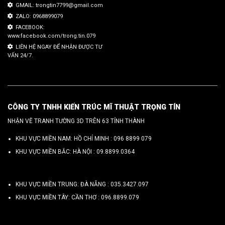
GMAIL: trongtin7799@gmail.com
ZALO: 0968899079
FACEBOOK:
www.facebook.com/trong.tin.079
LIÊN HỆ NGAY ĐỂ NHẬN ĐƯỢC TƯ
VẤN 24/7.
CÔNG TY TNHH KIẾN TRÚC MĨ THUẬT TRỌNG TÍN
NHẬN VẼ TRANH TƯỜNG 3D TRÊN 63 TỈNH THÀNH
KHU VỰC MIỀN NAM: HỒ CHÍ MINH :
096 8899 079
KHU VỰC MIỀN BẮC: HÀ NỘI :
09.8899.0364
KHU VỰC MIỀN TRUNG: ĐÀ NẴNG :
035.3427.097
KHU VỰC MIỀN TÂY: CẦN THƠ :
096.8899.079