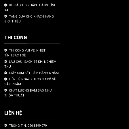
ƯU ĐÃI CHO KHÁCH HÀNG TỈNH
XA
TẶNG QUÀ CHO KHÁCH HÀNG
GIỚI THIỆU
THI CÔNG
THI CÔNG VUI VẼ, NHIỆT
TÌNH,SẠCH SẼ
LAU CHÙI SẠCH SẼ KHI NGHIỆM
THU
GIẤY CAM KẾT CẢM HÀNH 6 NĂM
LIÊN HỆ NGAY KHI CÓ SỰ CỐ VỀ
SẢN PHẨM
CHẤT LƯỢNG ĐÀM BẢO NHƯ
THỎA THUẬT
LIÊN HỆ
TRỌNG TÍN: 096.8899.079