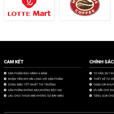
CAM KẾT
CHÍNH SÁ
SẢN PHẨM BẢO HÀNH 6 NĂM
TƯ VẤN 24/7 K
NHẬN TIỀN KHI HÀI LÒNG VỚI SẢN PHẨM
THIẾT KẾ TƯ V
DÙNG MÀU TỐT NHẤT THỊ TRƯỜNG
GIẢM GIÁ KHU
SẢN PHẦM KHÔNG MÙI,KHÔNG ĐỘC HẠI
ƯU ĐÃI CHO K
LAU CHÙI THOẢI MÁI KHÔNG SỢ BAY MÀU
TẶNG QUÀ CHO