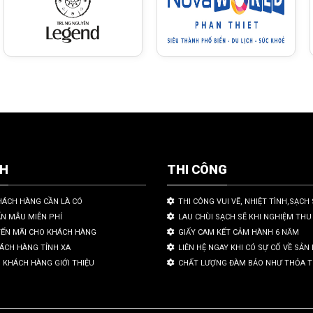
CH
THI CÔNG
HÁCH HÀNG CẦN LÀ CÓ
THI CÔNG VUI VẼ, NHIỆT TÌNH,SẠCH 
ẤN MẪU MIỄN PHÍ
LAU CHÙI SẠCH SẼ KHI NGHIỆM THU
YẾN MÃI CHO KHÁCH HÀNG
GIẤY CAM KẾT CẢM HÀNH 6 NĂM
HÁCH HÀNG TỈNH XA
LIÊN HỆ NGAY KHI CÓ SỰ CỐ VỀ SẢ
 KHÁCH HÀNG GIỚI THIỆU
CHẤT LƯỢNG ĐÀM BẢO NHƯ THỎA 