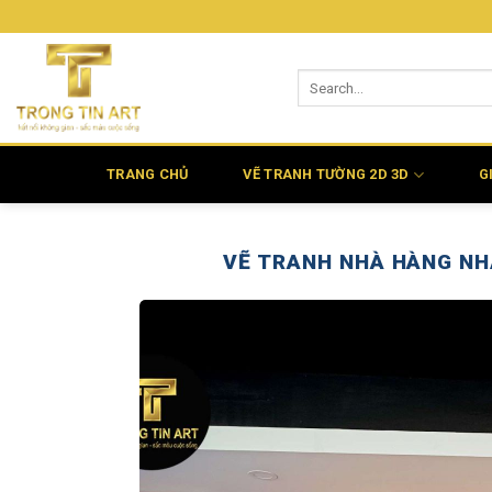
Bỏ
qua
nội
dung
TRANG CHỦ
VẼ TRANH TƯỜNG 2D 3D
G
VẼ TRANH NHÀ HÀNG NH