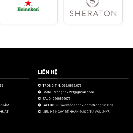
LIÊN HỆ
SẼ
TRỌNG TÍN: 096.8899.079
GMAIL: trongtin7799@gmail.com
ZALO: 0968899079
N PHẨM
FACEBOOK: www.facebook.com/trong.tin.079
THUẬT
LIÊN HỆ NGAY ĐỂ NHẬN ĐƯỢC TƯ VẤN 24/7.