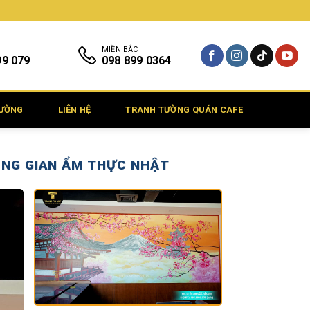
MIỀN BẮC
99 079
098 899 0364
TƯỜNG
LIÊN HỆ
TRANH TƯỜNG QUÁN CAFE
ÔNG GIAN ẨM THỰC NHẬT