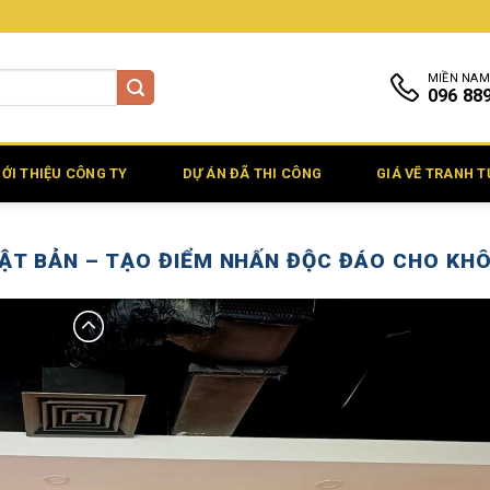
MIỀN NAM
096 88
IỚI THIỆU CÔNG TY
DỰ ÁN ĐÃ THI CÔNG
GIÁ VẼ TRANH 
ẬT BẢN – TẠO ĐIỂM NHẤN ĐỘC ĐÁO CHO KH