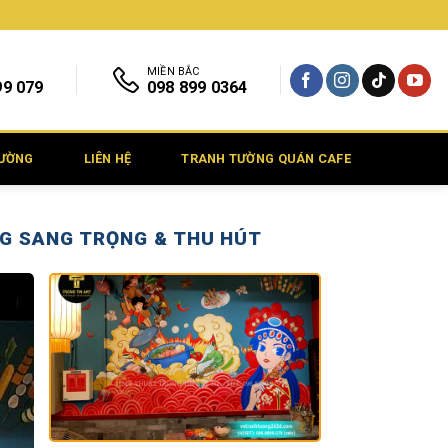
MIỀN BẮC
99 079
098 899 0364
TƯỜNG
LIÊN HỆ
TRANH TƯỜNG QUÁN CAFE
G SANG TRỌNG & THU HÚT