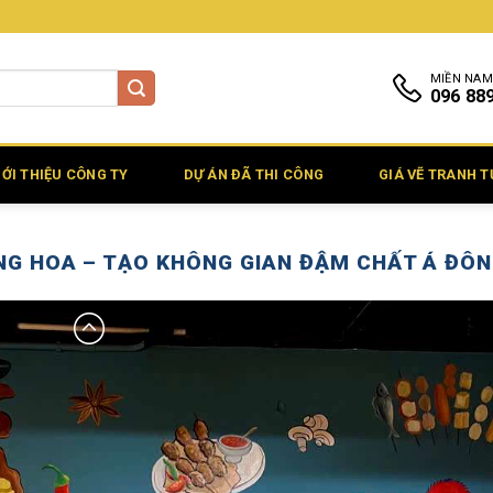
MIỀN NAM
096 88
IỚI THIỆU CÔNG TY
DỰ ÁN ĐÃ THI CÔNG
GIÁ VẼ TRANH 
NG HOA – TẠO KHÔNG GIAN ĐẬM CHẤT Á ĐÔN