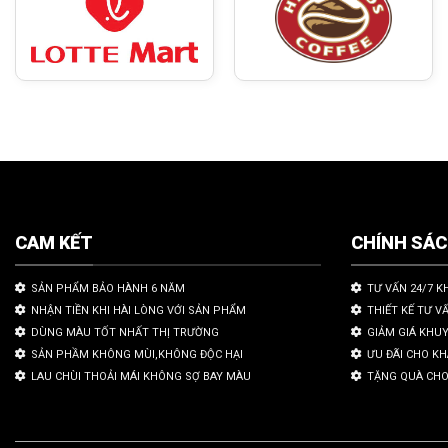
CAM KẾT
CHÍNH SÁ
SẢN PHẨM BẢO HÀNH 6 NĂM
TƯ VẤN 24/7 K
NHẬN TIỀN KHI HÀI LÒNG VỚI SẢN PHẨM
THIẾT KẾ TƯ V
DÙNG MÀU TỐT NHẤT THỊ TRƯỜNG
GIẢM GIÁ KHU
SẢN PHẦM KHÔNG MÙI,KHÔNG ĐỘC HẠI
ƯU ĐÃI CHO K
LAU CHÙI THOẢI MÁI KHÔNG SỢ BAY MÀU
TẶNG QUÀ CHO