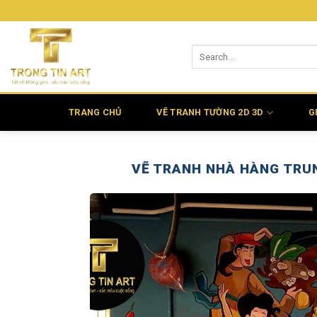
Bỏ
qua
nội
dung
TRANG CHỦ
VẼ TRANH TƯỜNG 2D 3D
G
VẼ TRANH NHÀ HÀNG TRU