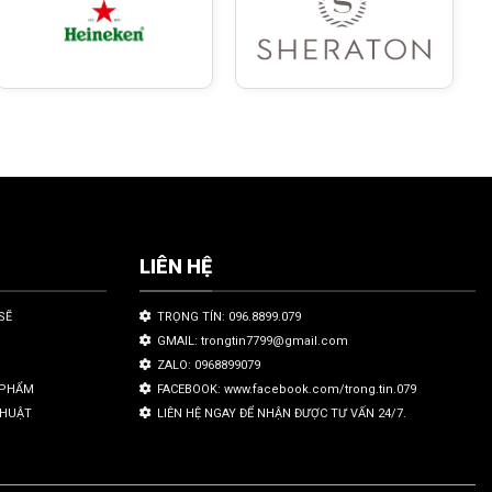
LIÊN HỆ
SẼ
TRỌNG TÍN: 096.8899.079
GMAIL: trongtin7799@gmail.com
ZALO: 0968899079
N PHẨM
FACEBOOK: www.facebook.com/trong.tin.079
THUẬT
LIÊN HỆ NGAY ĐỂ NHẬN ĐƯỢC TƯ VẤN 24/7.