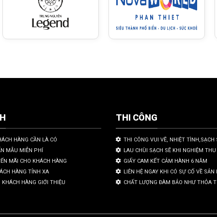
CH
THI CÔNG
HÁCH HÀNG CẦN LÀ CÓ
THI CÔNG VUI VẼ, NHIỆT TÌNH,SẠCH 
ẤN MẪU MIỄN PHÍ
LAU CHÙI SẠCH SẼ KHI NGHIỆM THU
YẾN MÃI CHO KHÁCH HÀNG
GIẤY CAM KẾT CẢM HÀNH 6 NĂM
HÁCH HÀNG TỈNH XA
LIÊN HỆ NGAY KHI CÓ SỰ CỐ VỀ SẢ
 KHÁCH HÀNG GIỚI THIỆU
CHẤT LƯỢNG ĐÀM BẢO NHƯ THỎA 