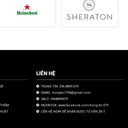
LIÊN HỆ
SẼ
TRỌNG TÍN: 096.8899.079
GMAIL: trongtin7799@gmail.com
ZALO: 0968899079
N PHẨM
FACEBOOK: www.facebook.com/trong.tin.079
THUẬT
LIÊN HỆ NGAY ĐỂ NHẬN ĐƯỢC TƯ VẤN 24/7.