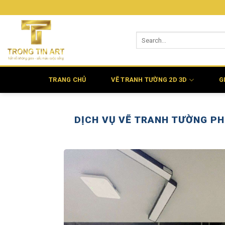
Bỏ
qua
nội
dung
TRANG CHỦ
VẼ TRANH TƯỜNG 2D 3D
G
DỊCH VỤ VẼ TRANH TƯỜNG PH