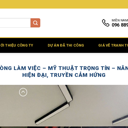
MIỀN NAM
096 88
IỚI THIỆU CÔNG TY
DỰ ÁN ĐÃ THI CÔNG
GIÁ VẼ TRANH 
ÒNG LÀM VIỆC – MỸ THUẬT TRỌNG TÍN – NÂ
HIỆN ĐẠI, TRUYỀN CẢM HỨNG