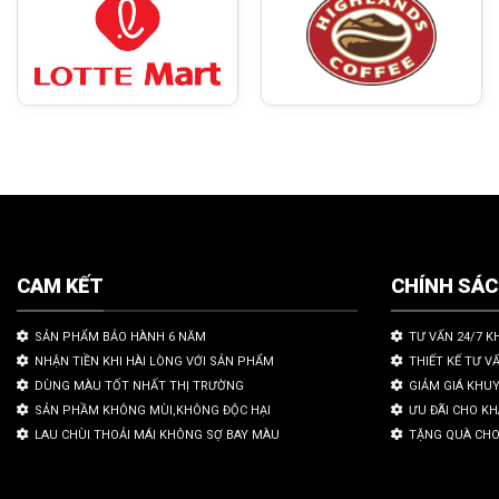
CAM KẾT
CHÍNH SÁ
SẢN PHẨM BẢO HÀNH 6 NĂM
TƯ VẤN 24/7 K
NHẬN TIỀN KHI HÀI LÒNG VỚI SẢN PHẨM
THIẾT KẾ TƯ V
DÙNG MÀU TỐT NHẤT THỊ TRƯỜNG
GIẢM GIÁ KHU
SẢN PHẦM KHÔNG MÙI,KHÔNG ĐỘC HẠI
ƯU ĐÃI CHO K
LAU CHÙI THOẢI MÁI KHÔNG SỢ BAY MÀU
TẶNG QUÀ CHO