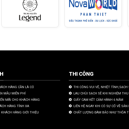
CH
THI CÔNG
HÁCH HÀNG CẦN LÀ CÓ
THI CÔNG VUI VẼ, NHIỆT TÌNH,SẠCH 
ẤN MẪU MIỄN PHÍ
LAU CHÙI SẠCH SẼ KHI NGHIỆM THU
YẾN MÃI CHO KHÁCH HÀNG
GIẤY CAM KẾT CẢM HÀNH 6 NĂM
HÁCH HÀNG TỈNH XA
LIÊN HỆ NGAY KHI CÓ SỰ CỐ VỀ SẢ
 KHÁCH HÀNG GIỚI THIỆU
CHẤT LƯỢNG ĐÀM BẢO NHƯ THỎA 