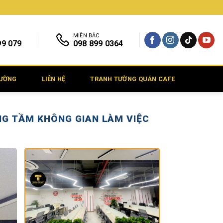
MIỀN BẮC
99 079
098 899 0364
TƯỜNG
LIÊN HỆ
TRANH TƯỜNG QUÁN CAFE
NG TẦM KHÔNG GIAN LÀM VIỆC