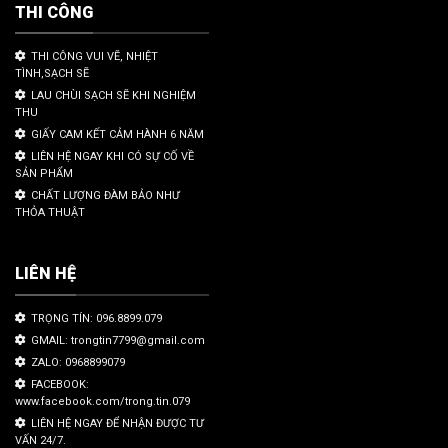
THI CÔNG
THI CÔNG VUI VẼ, NHIỆT
TÌNH,SẠCH SẼ
LAU CHÙI SẠCH SẼ KHI NGHIỆM
THU
GIẤY CAM KẾT CẢM HÀNH 6 NĂM
LIÊN HỆ NGAY KHI CÓ SỰ CỐ VỀ
SẢN PHẨM
CHẤT LƯỢNG ĐÀM BẢO NHƯ
THỎA THUẬT
LIÊN HỆ
TRỌNG TÍN: 096.8899.079
GMAIL: trongtin7799@gmail.com
ZALO: 0968899079
FACEBOOK:
www.facebook.com/trong.tin.079
LIÊN HỆ NGAY ĐỂ NHẬN ĐƯỢC TƯ
VẤN 24/7.