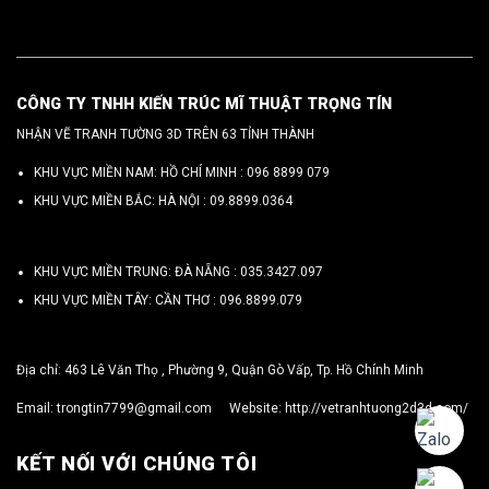
CÔNG TY TNHH KIẾN TRÚC MĨ THUẬT TRỌNG TÍN
NHẬN VẼ TRANH TƯỜNG 3D TRÊN 63 TỈNH THÀNH
KHU VỰC MIỀN NAM: HỒ CHÍ MINH :
096 8899 079
KHU VỰC MIỀN BẮC: HÀ NỘI :
09.8899.0364
KHU VỰC MIỀN TRUNG: ĐÀ NẴNG :
035.3427.097
KHU VỰC MIỀN TÂY: CẦN THƠ :
096.8899.079
Địa chỉ: 463 Lê Văn Thọ , Phường 9, Quận Gò Vấp, Tp. Hồ Chính Minh
Email:
trongtin7799@gmail.com
Website:
http://vetranhtuong2d3d.com/
KẾT NỐI VỚI CHÚNG TÔI