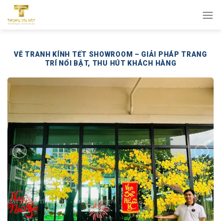
Bỏ
qua
nội
dung
VẼ TRANH KÍNH TẾT SHOWROOM – GIẢI PHÁP TRANG
TRÍ NỔI BẬT, THU HÚT KHÁCH HÀNG