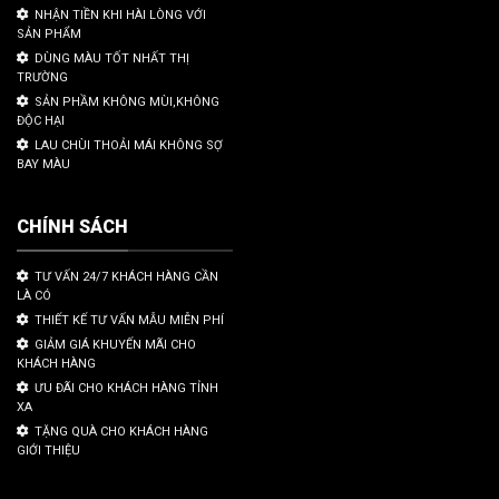
NHẬN TIỀN KHI HÀI LÒNG VỚI
SẢN PHẨM
DÙNG MÀU TỐT NHẤT THỊ
TRƯỜNG
SẢN PHẦM KHÔNG MÙI,KHÔNG
ĐỘC HẠI
LAU CHÙI THOẢI MÁI KHÔNG SỢ
BAY MÀU
CHÍNH SÁCH
TƯ VẤN 24/7 KHÁCH HÀNG CẦN
LÀ CÓ
THIẾT KẾ TƯ VẤN MẪU MIỄN PHÍ
GIẢM GIÁ KHUYẾN MÃI CHO
KHÁCH HÀNG
ƯU ĐÃI CHO KHÁCH HÀNG TỈNH
XA
TẶNG QUÀ CHO KHÁCH HÀNG
GIỚI THIỆU