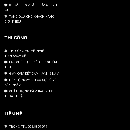
ƯU ĐÃI CHO KHÁCH HÀNG TỈNH
XA
TẶNG QUÀ CHO KHÁCH HÀNG
GIỚI THIỆU
THI CÔNG
THI CÔNG VUI VẼ, NHIỆT
TÌNH,SẠCH SẼ
LAU CHÙI SẠCH SẼ KHI NGHIỆM
THU
GIẤY CAM KẾT CẢM HÀNH 6 NĂM
LIÊN HỆ NGAY KHI CÓ SỰ CỐ VỀ
SẢN PHẨM
CHẤT LƯỢNG ĐÀM BẢO NHƯ
THỎA THUẬT
LIÊN HỆ
TRỌNG TÍN: 096.8899.079