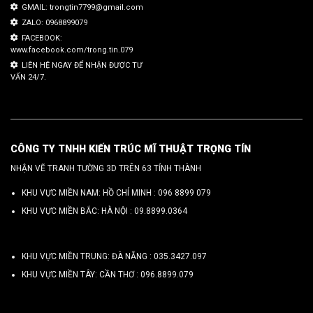
GMAIL: trongtin7799@gmail.com
ZALO: 0968899079
FACEBOOK:
www.facebook.com/trong.tin.079
LIÊN HỆ NGAY ĐỂ NHẬN ĐƯỢC TƯ
VẤN 24/7.
CÔNG TY TNHH KIẾN TRÚC MĨ THUẬT TRỌNG TÍN
NHẬN VẼ TRANH TƯỜNG 3D TRÊN 63 TỈNH THÀNH
KHU VỰC MIỀN NAM: HỒ CHÍ MINH :
096 8899 079
KHU VỰC MIỀN BẮC: HÀ NỘI :
09.8899.0364
KHU VỰC MIỀN TRUNG: ĐÀ NẴNG :
035.3427.097
KHU VỰC MIỀN TÂY: CẦN THƠ :
096.8899.079