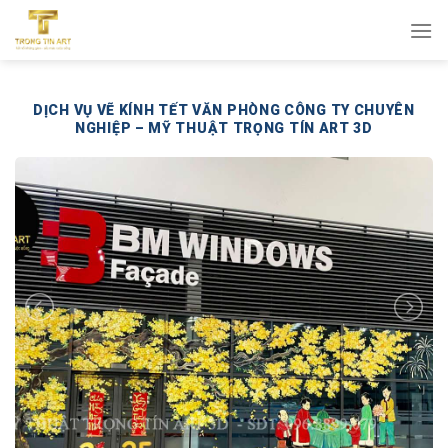
Bỏ
qua
nội
dung
DỊCH VỤ VẼ KÍNH TẾT VĂN PHÒNG CÔNG TY CHUYÊN
NGHIỆP – MỸ THUẬT TRỌNG TÍN ART 3D