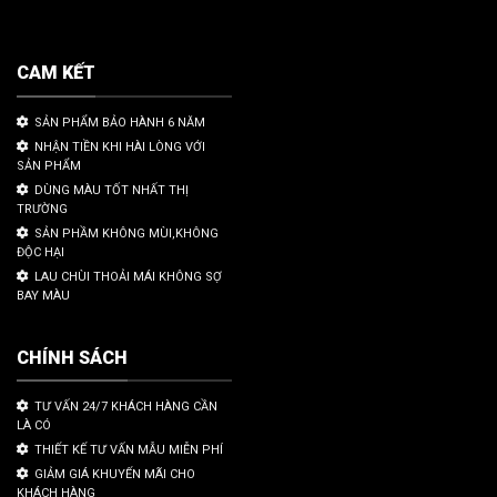
CAM KẾT
SẢN PHẨM BẢO HÀNH 6 NĂM
NHẬN TIỀN KHI HÀI LÒNG VỚI
SẢN PHẨM
DÙNG MÀU TỐT NHẤT THỊ
TRƯỜNG
SẢN PHẦM KHÔNG MÙI,KHÔNG
ĐỘC HẠI
LAU CHÙI THOẢI MÁI KHÔNG SỢ
BAY MÀU
CHÍNH SÁCH
TƯ VẤN 24/7 KHÁCH HÀNG CẦN
LÀ CÓ
THIẾT KẾ TƯ VẤN MẪU MIỄN PHÍ
GIẢM GIÁ KHUYẾN MÃI CHO
KHÁCH HÀNG