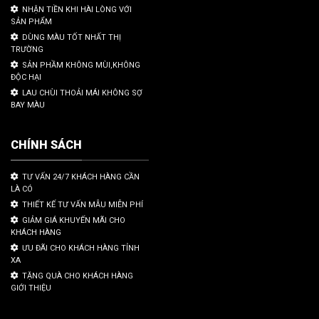
NHẬN TIỀN KHI HÀI LÒNG VỚI
SẢN PHẨM
DÙNG MÀU TỐT NHẤT THỊ
TRƯỜNG
SẢN PHẦM KHÔNG MÙI,KHÔNG
ĐỘC HẠI
LAU CHÙI THOẢI MÁI KHÔNG SỢ
BAY MÀU
CHÍNH SÁCH
TƯ VẤN 24/7 KHÁCH HÀNG CẦN
LÀ CÓ
THIẾT KẾ TƯ VẤN MẪU MIỄN PHÍ
GIẢM GIÁ KHUYẾN MÃI CHO
KHÁCH HÀNG
ƯU ĐÃI CHO KHÁCH HÀNG TỈNH
XA
TẶNG QUÀ CHO KHÁCH HÀNG
GIỚI THIỆU