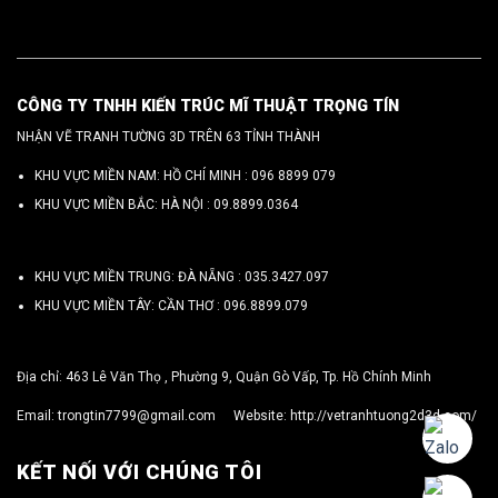
CÔNG TY TNHH KIẾN TRÚC MĨ THUẬT TRỌNG TÍN
NHẬN VẼ TRANH TƯỜNG 3D TRÊN 63 TỈNH THÀNH
KHU VỰC MIỀN NAM: HỒ CHÍ MINH :
096 8899 079
KHU VỰC MIỀN BẮC: HÀ NỘI :
09.8899.0364
KHU VỰC MIỀN TRUNG: ĐÀ NẴNG :
035.3427.097
KHU VỰC MIỀN TÂY: CẦN THƠ :
096.8899.079
Địa chỉ: 463 Lê Văn Thọ , Phường 9, Quận Gò Vấp, Tp. Hồ Chính Minh
Email:
trongtin7799@gmail.com
Website:
http://vetranhtuong2d3d.com/
KẾT NỐI VỚI CHÚNG TÔI