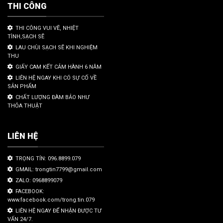
THI CÔNG
THI CÔNG VUI VẼ, NHIỆT
TÌNH,SẠCH SẼ
LAU CHÙI SẠCH SẼ KHI NGHIỆM
THU
GIẤY CAM KẾT CẢM HÀNH 6 NĂM
LIÊN HỆ NGAY KHI CÓ SỰ CỐ VỀ
SẢN PHẨM
CHẤT LƯỢNG ĐÀM BẢO NHƯ
THỎA THUẬT
LIÊN HỆ
TRỌNG TÍN: 096.8899.079
GMAIL: trongtin7799@gmail.com
ZALO: 0968899079
FACEBOOK:
www.facebook.com/trong.tin.079
LIÊN HỆ NGAY ĐỂ NHẬN ĐƯỢC TƯ
VẤN 24/7.