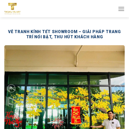
Bỏ
qua
nội
dung
VẼ TRANH KÍNH TẾT SHOWROOM – GIẢI PHÁP TRANG
TRÍ NỔI BẬT, THU HÚT KHÁCH HÀNG