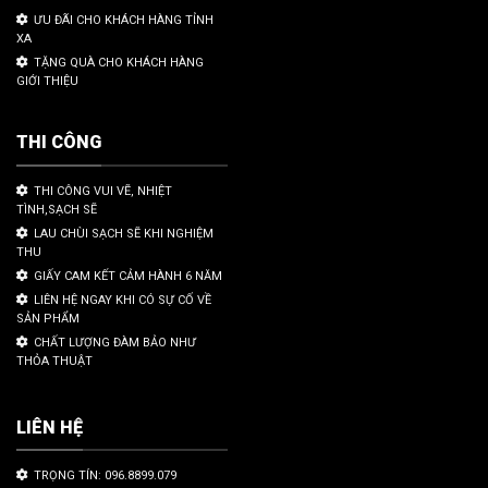
ƯU ĐÃI CHO KHÁCH HÀNG TỈNH
XA
TẶNG QUÀ CHO KHÁCH HÀNG
GIỚI THIỆU
THI CÔNG
THI CÔNG VUI VẼ, NHIỆT
TÌNH,SẠCH SẼ
LAU CHÙI SẠCH SẼ KHI NGHIỆM
THU
GIẤY CAM KẾT CẢM HÀNH 6 NĂM
LIÊN HỆ NGAY KHI CÓ SỰ CỐ VỀ
SẢN PHẨM
CHẤT LƯỢNG ĐÀM BẢO NHƯ
THỎA THUẬT
LIÊN HỆ
TRỌNG TÍN: 096.8899.079