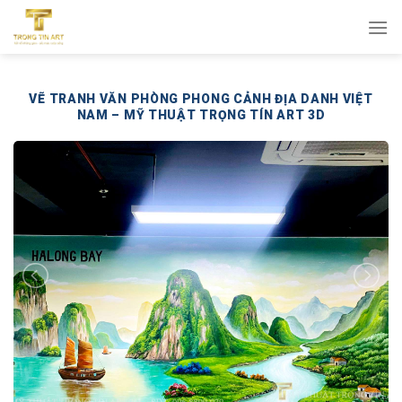
Bỏ
qua
nội
dung
VẼ TRANH VĂN PHÒNG PHONG CẢNH ĐỊA DANH VIỆT
NAM – MỸ THUẬT TRỌNG TÍN ART 3D