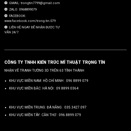
GMAIL: trongtin7799@gmail.com
ZALO: 0968899079
FACEBOOK:
www.facebook.com/trong.tin.079
LIÊN HỆ NGAY ĐỂ NHẬN ĐƯỢC TƯ
VẤN 24/7.
CÔNG TY TNHH KIẾN TRÚC MĨ THUẬT TRỌNG TÍN
NHẬN VẼ TRANH TƯỜNG 3D TRÊN 63 TỈNH THÀNH
KHU VỰC MIỀN NAM: HỒ CHÍ MINH :
096 8899 079
KHU VỰC MIỀN BẮC: HÀ NỘI :
09.8899.0364
KHU VỰC MIỀN TRUNG: ĐÀ NẴNG :
035.3427.097
KHU VỰC MIỀN TÂY: CẦN THƠ :
096.8899.079