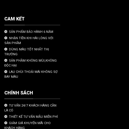
CAM KẾT
SẢN PHẨM BẢO HÀNH 6 NĂM
NHẬN TIỀN KHI HÀI LÒNG VỚI
SẢN PHẨM
DÙNG MÀU TỐT NHẤT THỊ
TRƯỜNG
SẢN PHẦM KHÔNG MÙI,KHÔNG
ĐỘC HẠI
LAU CHÙI THOẢI MÁI KHÔNG SỢ
BAY MÀU
CHÍNH SÁCH
TƯ VẤN 24/7 KHÁCH HÀNG CẦN
LÀ CÓ
THIẾT KẾ TƯ VẤN MẪU MIỄN PHÍ
GIẢM GIÁ KHUYẾN MÃI CHO
KHÁCH HÀNG