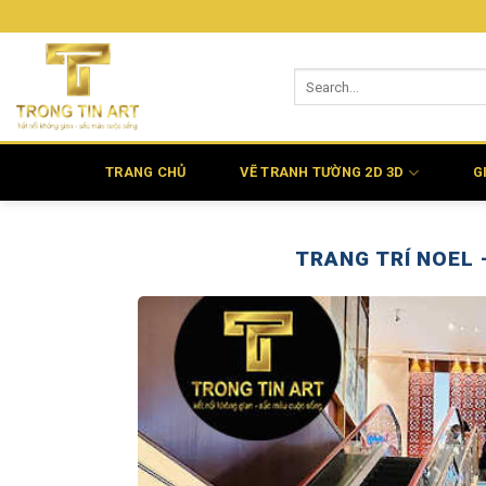
Bỏ
qua
nội
dung
TRANG CHỦ
VẼ TRANH TƯỜNG 2D 3D
G
TRANG TRÍ NOEL 