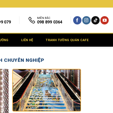
MIỀN BẮC
99 079
098 899 0364
TƯỜNG
LIÊN HỆ
TRANH TƯỜNG QUÁN CAFE
NH CHUYÊN NGHIỆP