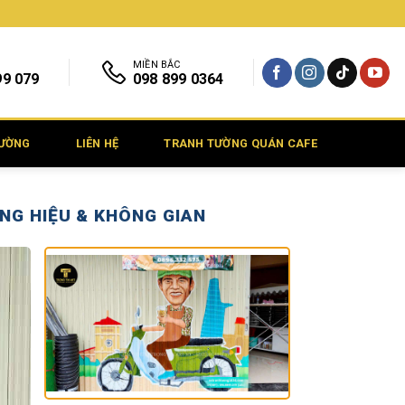
MIỀN BẮC
99 079
098 899 0364
TƯỜNG
LIÊN HỆ
TRANH TƯỜNG QUÁN CAFE
NG HIỆU & KHÔNG GIAN