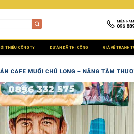
MIỀN NAM
096 88
IỚI THIỆU CÔNG TY
DỰ ÁN ĐÃ THI CÔNG
GIÁ VẼ TRANH 
ÁN CAFE MUỐI CHÚ LONG – NÂNG TẦM THƯƠ