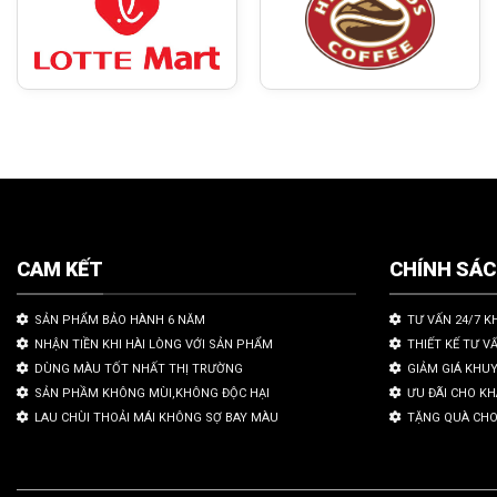
CAM KẾT
CHÍNH SÁ
SẢN PHẨM BẢO HÀNH 6 NĂM
TƯ VẤN 24/7 K
NHẬN TIỀN KHI HÀI LÒNG VỚI SẢN PHẨM
THIẾT KẾ TƯ V
DÙNG MÀU TỐT NHẤT THỊ TRƯỜNG
GIẢM GIÁ KHU
SẢN PHẦM KHÔNG MÙI,KHÔNG ĐỘC HẠI
ƯU ĐÃI CHO K
LAU CHÙI THOẢI MÁI KHÔNG SỢ BAY MÀU
TẶNG QUÀ CHO