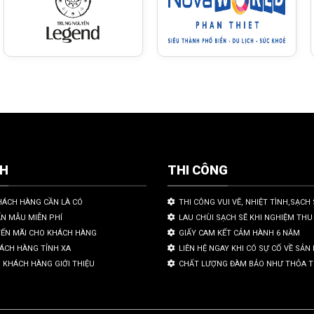
CH
THI CÔNG
HÁCH HÀNG CẦN LÀ CÓ
THI CÔNG VUI VẼ, NHIỆT TÌNH,SẠCH 
ẤN MẪU MIỄN PHÍ
LAU CHÙI SẠCH SẼ KHI NGHIỆM THU
YẾN MÃI CHO KHÁCH HÀNG
GIẤY CAM KẾT CẢM HÀNH 6 NĂM
HÁCH HÀNG TỈNH XA
LIÊN HỆ NGAY KHI CÓ SỰ CỐ VỀ SẢ
 KHÁCH HÀNG GIỚI THIỆU
CHẤT LƯỢNG ĐÀM BẢO NHƯ THỎA 