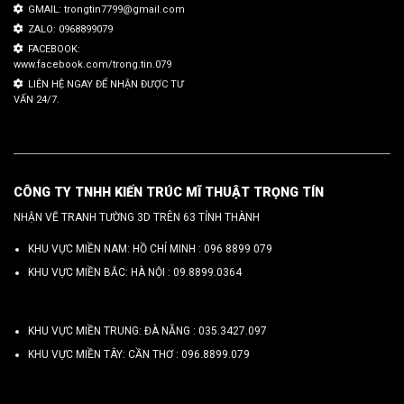
GMAIL: trongtin7799@gmail.com
ZALO: 0968899079
FACEBOOK:
www.facebook.com/trong.tin.079
LIÊN HỆ NGAY ĐỂ NHẬN ĐƯỢC TƯ
VẤN 24/7.
CÔNG TY TNHH KIẾN TRÚC MĨ THUẬT TRỌNG TÍN
NHẬN VẼ TRANH TƯỜNG 3D TRÊN 63 TỈNH THÀNH
KHU VỰC MIỀN NAM: HỒ CHÍ MINH :
096 8899 079
KHU VỰC MIỀN BẮC: HÀ NỘI :
09.8899.0364
KHU VỰC MIỀN TRUNG: ĐÀ NẴNG :
035.3427.097
KHU VỰC MIỀN TÂY: CẦN THƠ :
096.8899.079