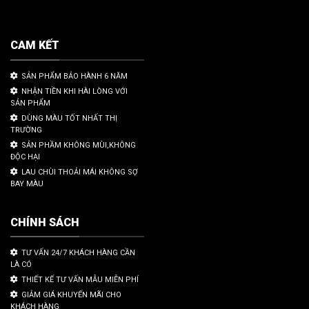
CAM KẾT
SẢN PHẨM BẢO HÀNH 6 NĂM
NHẬN TIỀN KHI HÀI LÒNG VỚI
SẢN PHẨM
DÙNG MÀU TỐT NHẤT THỊ
TRƯỜNG
SẢN PHẦM KHÔNG MÙI,KHÔNG
ĐỘC HẠI
LAU CHÙI THOẢI MÁI KHÔNG SỢ
BAY MÀU
CHÍNH SÁCH
TƯ VẤN 24/7 KHÁCH HÀNG CẦN
LÀ CÓ
THIẾT KẾ TƯ VẤN MẪU MIỄN PHÍ
GIẢM GIÁ KHUYẾN MÃI CHO
KHÁCH HÀNG