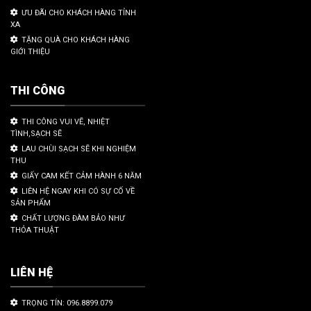
ƯU ĐÃI CHO KHÁCH HÀNG TỈNH
XA
TẶNG QUÀ CHO KHÁCH HÀNG
GIỚI THIỆU
THI CÔNG
THI CÔNG VUI VẼ, NHIỆT
TÌNH,SẠCH SẼ
LAU CHÙI SẠCH SẼ KHI NGHIỆM
THU
GIẤY CAM KẾT CẢM HÀNH 6 NĂM
LIÊN HỆ NGAY KHI CÓ SỰ CỐ VỀ
SẢN PHẨM
CHẤT LƯỢNG ĐÀM BẢO NHƯ
THỎA THUẬT
LIÊN HỆ
TRỌNG TÍN: 096.8899.079