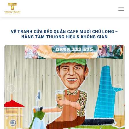
Bỏ
qua
nội
dung
VẼ TRANH CỬA KÉO QUÁN CAFE MUỐI CHÚ LONG –
NÂNG TẦM THƯƠNG HIỆU & KHÔNG GIAN