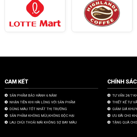
CAM KẾT
CHÍNH SÁ
SẢN PHẨM BẢO HÀNH 6 NĂM
TƯ VẤN 24/7 K
NHẬN TIỀN KHI HÀI LÒNG VỚI SẢN PHẨM
THIẾT KẾ TƯ V
DÙNG MÀU TỐT NHẤT THỊ TRƯỜNG
GIẢM GIÁ KHU
SẢN PHẦM KHÔNG MÙI,KHÔNG ĐỘC HẠI
ƯU ĐÃI CHO K
LAU CHÙI THOẢI MÁI KHÔNG SỢ BAY MÀU
TẶNG QUÀ CHO