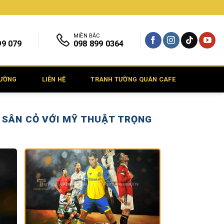
MIỀN BẮC
99 079
098 899 0364
TƯỜNG
LIÊN HỆ
TRANH TƯỜNG QUÁN CAFE
 SÂN CỎ VỚI MỸ THUẬT TRỌNG