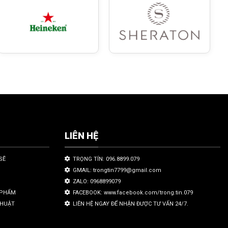
LIÊN HỆ
SẼ
TRỌNG TÍN: 096.8899.079
GMAIL: trongtin7799@gmail.com
ZALO: 0968899079
N PHẨM
FACEBOOK: www.facebook.com/trong.tin.079
THUẬT
LIÊN HỆ NGAY ĐỂ NHẬN ĐƯỢC TƯ VẤN 24/7.