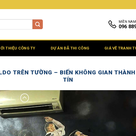
MIỀN NAM
096 88
IỚI THIỆU CÔNG TY
DỰ ÁN ĐÃ THI CÔNG
GIÁ VẼ TRANH 
LDO TRÊN TƯỜNG – BIẾN KHÔNG GIAN THÀNH
TÍN