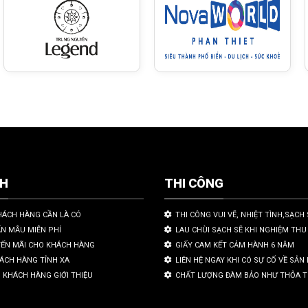
CH
THI CÔNG
HÁCH HÀNG CẦN LÀ CÓ
THI CÔNG VUI VẼ, NHIỆT TÌNH,SẠCH 
ẤN MẪU MIỄN PHÍ
LAU CHÙI SẠCH SẼ KHI NGHIỆM THU
YẾN MÃI CHO KHÁCH HÀNG
GIẤY CAM KẾT CẢM HÀNH 6 NĂM
HÁCH HÀNG TỈNH XA
LIÊN HỆ NGAY KHI CÓ SỰ CỐ VỀ SẢ
 KHÁCH HÀNG GIỚI THIỆU
CHẤT LƯỢNG ĐÀM BẢO NHƯ THỎA 