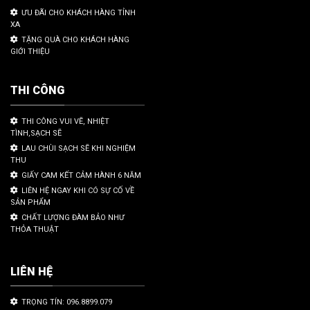
ƯU ĐÃI CHO KHÁCH HÀNG TỈNH
XA
TẶNG QUÀ CHO KHÁCH HÀNG
GIỚI THIỆU
THI CÔNG
THI CÔNG VUI VẼ, NHIỆT
TÌNH,SẠCH SẼ
LAU CHÙI SẠCH SẼ KHI NGHIỆM
THU
GIẤY CAM KẾT CẢM HÀNH 6 NĂM
LIÊN HỆ NGAY KHI CÓ SỰ CỐ VỀ
SẢN PHẨM
CHẤT LƯỢNG ĐÀM BẢO NHƯ
THỎA THUẬT
LIÊN HỆ
TRỌNG TÍN: 096.8899.079