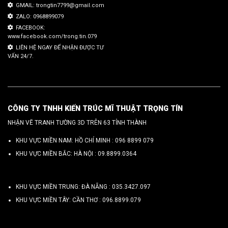
GMAIL: trongtin7799@gmail.com
ZALO: 0968899079
FACEBOOK:
www.facebook.com/trong.tin.079
LIÊN HỆ NGAY ĐỂ NHẬN ĐƯỢC TƯ
VẤN 24/7.
CÔNG TY TNHH KIẾN TRÚC MĨ THUẬT TRỌNG TÍN
NHẬN VẼ TRANH TƯỜNG 3D TRÊN 63 TỈNH THÀNH
KHU VỰC MIỀN NAM: HỒ CHÍ MINH :
096 8899 079
KHU VỰC MIỀN BẮC: HÀ NỘI :
09.8899.0364
KHU VỰC MIỀN TRUNG: ĐÀ NẴNG :
035.3427.097
KHU VỰC MIỀN TÂY: CẦN THƠ :
096.8899.079