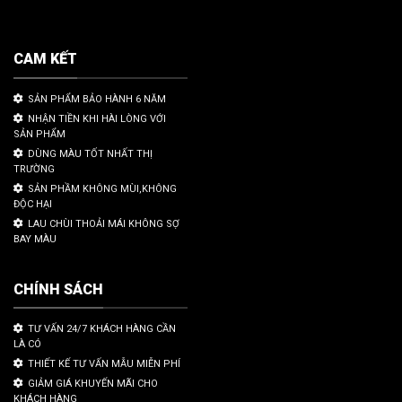
CAM KẾT
SẢN PHẨM BẢO HÀNH 6 NĂM
NHẬN TIỀN KHI HÀI LÒNG VỚI
SẢN PHẨM
DÙNG MÀU TỐT NHẤT THỊ
TRƯỜNG
SẢN PHẦM KHÔNG MÙI,KHÔNG
ĐỘC HẠI
LAU CHÙI THOẢI MÁI KHÔNG SỢ
BAY MÀU
CHÍNH SÁCH
TƯ VẤN 24/7 KHÁCH HÀNG CẦN
LÀ CÓ
THIẾT KẾ TƯ VẤN MẪU MIỄN PHÍ
GIẢM GIÁ KHUYẾN MÃI CHO
KHÁCH HÀNG