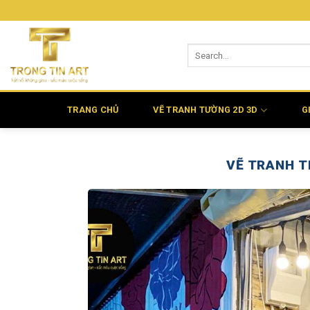
Bỏ
qua
nội
dung
TRANG CHỦ
VẼ TRANH TƯỜNG 2D 3D
G
VẼ TRANH T