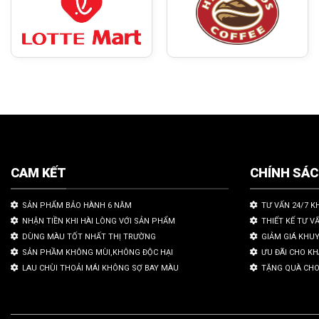
CAM KẾT
CHÍNH SÁ
SẢN PHẨM BẢO HÀNH 6 NĂM
TƯ VẤN 24/7 K
NHẬN TIỀN KHI HÀI LÒNG VỚI SẢN PHẨM
THIẾT KẾ TƯ V
DÙNG MÀU TỐT NHẤT THỊ TRƯỜNG
GIẢM GIÁ KHU
SẢN PHẦM KHÔNG MÙI,KHÔNG ĐỘC HẠI
ƯU ĐÃI CHO K
LAU CHÙI THOẢI MÁI KHÔNG SỢ BAY MÀU
TẶNG QUÀ CHO