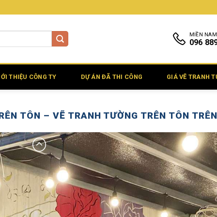
MIỀN NAM
096 88
IỚI THIỆU CÔNG TY
DỰ ÁN ĐÃ THI CÔNG
GIÁ VẼ TRANH 
RÊN TÔN – VẼ TRANH TƯỜNG TRÊN TÔN TRÊ