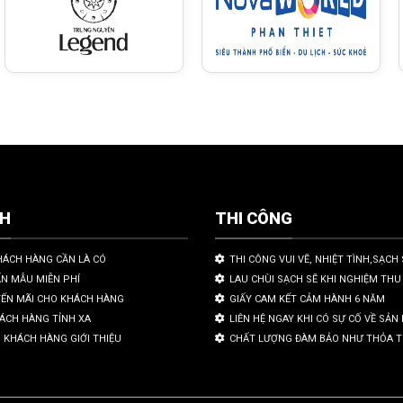
CH
THI CÔNG
HÁCH HÀNG CẦN LÀ CÓ
THI CÔNG VUI VẼ, NHIỆT TÌNH,SẠCH 
ẤN MẪU MIỄN PHÍ
LAU CHÙI SẠCH SẼ KHI NGHIỆM THU
YẾN MÃI CHO KHÁCH HÀNG
GIẤY CAM KẾT CẢM HÀNH 6 NĂM
HÁCH HÀNG TỈNH XA
LIÊN HỆ NGAY KHI CÓ SỰ CỐ VỀ SẢ
 KHÁCH HÀNG GIỚI THIỆU
CHẤT LƯỢNG ĐÀM BẢO NHƯ THỎA 