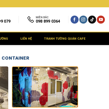
MIỀN BẮC
99 079
098 899 0364
TƯỜNG
LIÊN HỆ
TRANH TƯỜNG QUÁN CAFE
N CONTAINER