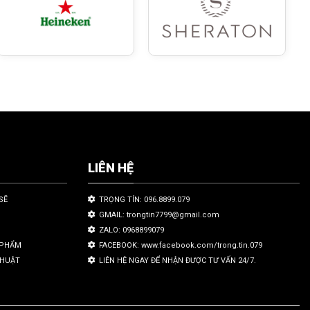
LIÊN HỆ
SẼ
TRỌNG TÍN: 096.8899.079
GMAIL: trongtin7799@gmail.com
ZALO: 0968899079
N PHẨM
FACEBOOK: www.facebook.com/trong.tin.079
THUẬT
LIÊN HỆ NGAY ĐỂ NHẬN ĐƯỢC TƯ VẤN 24/7.