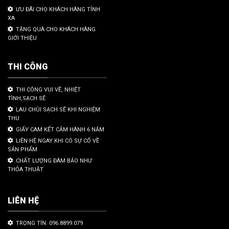
ƯU ĐÃI CHO KHÁCH HÀNG TỈNH
XA
TẶNG QUÀ CHO KHÁCH HÀNG
GIỚI THIỆU
THI CÔNG
THI CÔNG VUI VẼ, NHIỆT
TÌNH,SẠCH SẼ
LAU CHÙI SẠCH SẼ KHI NGHIỆM
THU
GIẤY CAM KẾT CẢM HÀNH 6 NĂM
LIÊN HỆ NGAY KHI CÓ SỰ CỐ VỀ
SẢN PHẨM
CHẤT LƯỢNG ĐÀM BẢO NHƯ
THỎA THUẬT
LIÊN HỆ
TRỌNG TÍN: 096.8899.079