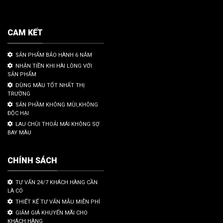
CAM KẾT
SẢN PHẨM BẢO HÀNH 6 NĂM
NHẬN TIỀN KHI HÀI LÒNG VỚI
SẢN PHẨM
DÙNG MÀU TỐT NHẤT THỊ
TRƯỜNG
SẢN PHẦM KHÔNG MÙI,KHÔNG
ĐỘC HẠI
LAU CHÙI THOẢI MÁI KHÔNG SỢ
BAY MÀU
CHÍNH SÁCH
TƯ VẤN 24/7 KHÁCH HÀNG CẦN
LÀ CÓ
THIẾT KẾ TƯ VẤN MẪU MIỄN PHÍ
GIẢM GIÁ KHUYẾN MÃI CHO
KHÁCH HÀNG