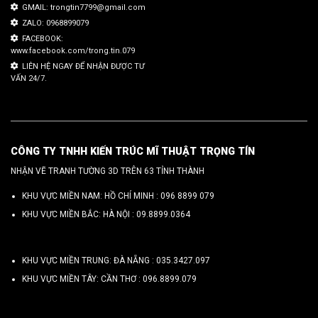
GMAIL: trongtin7799@gmail.com
ZALO: 0968899079
FACEBOOK:
www.facebook.com/trong.tin.079
LIÊN HỆ NGAY ĐỂ NHẬN ĐƯỢC TƯ
VẤN 24/7.
CÔNG TY TNHH KIẾN TRÚC MĨ THUẬT TRỌNG TÍN
NHẬN VẼ TRANH TƯỜNG 3D TRÊN 63 TỈNH THÀNH
KHU VỰC MIỀN NAM: HỒ CHÍ MINH :
096 8899 079
KHU VỰC MIỀN BẮC: HÀ NỘI :
09.8899.0364
KHU VỰC MIỀN TRUNG: ĐÀ NẴNG :
035.3427.097
KHU VỰC MIỀN TÂY: CẦN THƠ :
096.8899.079