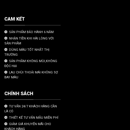
CAM KẾT
SẢN PHẨM BẢO HÀNH 6 NĂM
NHẬN TIỀN KHI HÀI LÒNG VỚI
SẢN PHẨM
DÙNG MÀU TỐT NHẤT THỊ
TRƯỜNG
SẢN PHẦM KHÔNG MÙI,KHÔNG
ĐỘC HẠI
LAU CHÙI THOẢI MÁI KHÔNG SỢ
BAY MÀU
CHÍNH SÁCH
TƯ VẤN 24/7 KHÁCH HÀNG CẦN
LÀ CÓ
THIẾT KẾ TƯ VẤN MẪU MIỄN PHÍ
GIẢM GIÁ KHUYẾN MÃI CHO
KHÁCH HÀNG