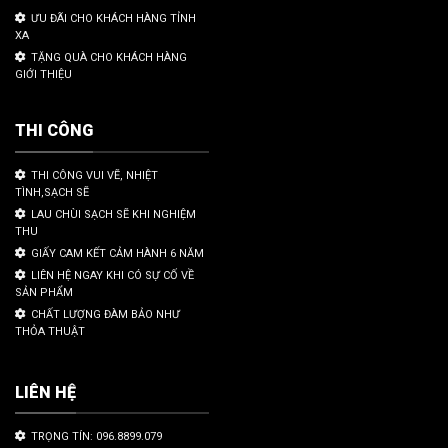
ƯU ĐÃI CHO KHÁCH HÀNG TỈNH
XA
TẶNG QUÀ CHO KHÁCH HÀNG
GIỚI THIỆU
THI CÔNG
THI CÔNG VUI VẼ, NHIỆT
TÌNH,SẠCH SẼ
LAU CHÙI SẠCH SẼ KHI NGHIỆM
THU
GIẤY CAM KẾT CẢM HÀNH 6 NĂM
LIÊN HỆ NGAY KHI CÓ SỰ CỐ VỀ
SẢN PHẨM
CHẤT LƯỢNG ĐÀM BẢO NHƯ
THỎA THUẬT
LIÊN HỆ
TRỌNG TÍN: 096.8899.079