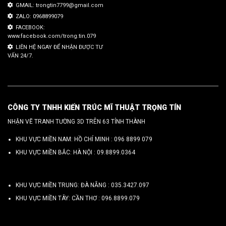
GMAIL: trongtin7799@gmail.com
ZALO: 0968899079
FACEBOOK:
www.facebook.com/trong.tin.079
LIÊN HỆ NGAY ĐỂ NHẬN ĐƯỢC TƯ
VẤN 24/7.
CÔNG TY TNHH KIẾN TRÚC MĨ THUẬT TRỌNG TÍN
NHẬN VẼ TRANH TƯỜNG 3D TRÊN 63 TỈNH THÀNH
KHU VỰC MIỀN NAM: HỒ CHÍ MINH :
096 8899 079
KHU VỰC MIỀN BẮC: HÀ NỘI :
09.8899.0364
KHU VỰC MIỀN TRUNG: ĐÀ NẴNG :
035.3427.097
KHU VỰC MIỀN TÂY: CẦN THƠ :
096.8899.079