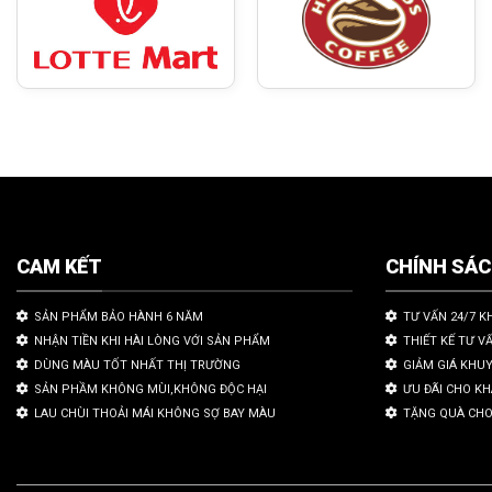
CAM KẾT
CHÍNH SÁ
SẢN PHẨM BẢO HÀNH 6 NĂM
TƯ VẤN 24/7 K
NHẬN TIỀN KHI HÀI LÒNG VỚI SẢN PHẨM
THIẾT KẾ TƯ V
DÙNG MÀU TỐT NHẤT THỊ TRƯỜNG
GIẢM GIÁ KHU
SẢN PHẦM KHÔNG MÙI,KHÔNG ĐỘC HẠI
ƯU ĐÃI CHO K
LAU CHÙI THOẢI MÁI KHÔNG SỢ BAY MÀU
TẶNG QUÀ CHO