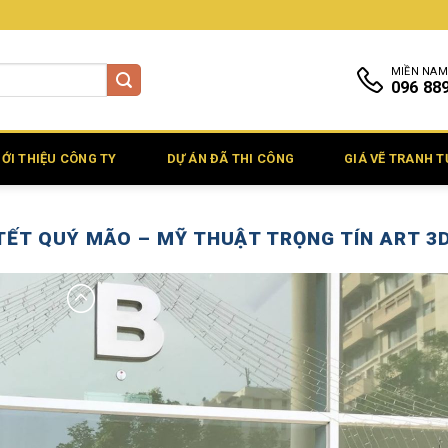
MIỀN NAM
096 88
IỚI THIỆU CÔNG TY
DỰ ÁN ĐÃ THI CÔNG
GIÁ VẼ TRANH 
TẾT QUÝ MÃO – MỸ THUẬT TRỌNG TÍN ART 3