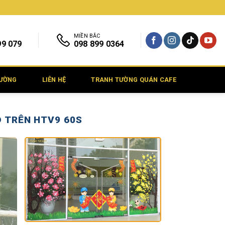
MIỀN BẮC
99 079
098 899 0364
TƯỜNG
LIÊN HỆ
TRANH TƯỜNG QUÁN CAFE
D TRÊN HTV9 60S