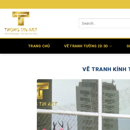
Bỏ
qua
nội
dung
TRANG CHỦ
VẼ TRANH TƯỜNG 2D 3D
G
VẼ TRANH KÍNH 