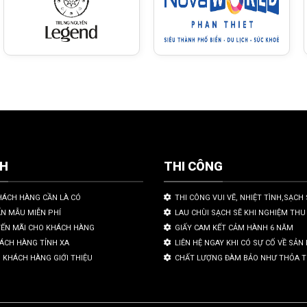
CH
THI CÔNG
HÁCH HÀNG CẦN LÀ CÓ
THI CÔNG VUI VẼ, NHIỆT TÌNH,SẠCH 
ẤN MẪU MIỄN PHÍ
LAU CHÙI SẠCH SẼ KHI NGHIỆM THU
YẾN MÃI CHO KHÁCH HÀNG
GIẤY CAM KẾT CẢM HÀNH 6 NĂM
HÁCH HÀNG TỈNH XA
LIÊN HỆ NGAY KHI CÓ SỰ CỐ VỀ SẢ
 KHÁCH HÀNG GIỚI THIỆU
CHẤT LƯỢNG ĐÀM BẢO NHƯ THỎA 