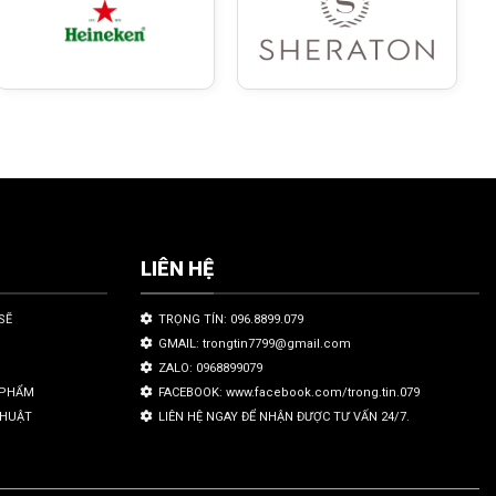
LIÊN HỆ
SẼ
TRỌNG TÍN: 096.8899.079
GMAIL: trongtin7799@gmail.com
ZALO: 0968899079
N PHẨM
FACEBOOK: www.facebook.com/trong.tin.079
THUẬT
LIÊN HỆ NGAY ĐỂ NHẬN ĐƯỢC TƯ VẤN 24/7.