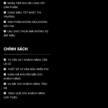
NHẬN TIỀN KHI HÀI LÒNG VỚI
SẢN PHẨM
DÙNG MÀU TỐT NHẤT THỊ
TRƯỜNG
SẢN PHẦM KHÔNG MÙI,KHÔNG
ĐỘC HẠI
LAU CHÙI THOẢI MÁI KHÔNG SỢ
BAY MÀU
CHÍNH SÁCH
TƯ VẤN 24/7 KHÁCH HÀNG CẦN
LÀ CÓ
THIẾT KẾ TƯ VẤN MẪU MIỄN PHÍ
GIẢM GIÁ KHUYẾN MÃI CHO
KHÁCH HÀNG
ƯU ĐÃI CHO KHÁCH HÀNG TỈNH
XA
TẶNG QUÀ CHO KHÁCH HÀNG
GIỚI THIỆU