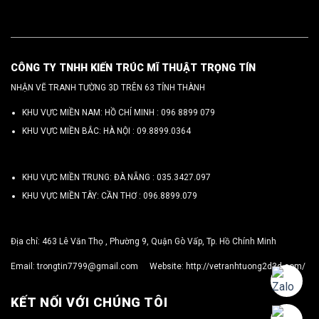
CÔNG TY TNHH KIẾN TRÚC MĨ THUẬT TRỌNG TÍN
NHẬN VẼ TRANH TƯỜNG 3D TRÊN 63 TỈNH THÀNH
KHU VỰC MIỀN NAM: HỒ CHÍ MINH :
096 8899 079
KHU VỰC MIỀN BẮC: HÀ NỘI :
09.8899.0364
KHU VỰC MIỀN TRUNG: ĐÀ NẴNG :
035.3427.097
KHU VỰC MIỀN TÂY: CẦN THƠ :
096.8899.079
Địa chỉ: 463 Lê Văn Thọ , Phường 9, Quận Gò Vấp, Tp. Hồ Chính Minh
Email:
trongtin7799@gmail.com
Website:
http://vetranhtuong2d3d.com/
KẾT NỐI VỚI CHÚNG TÔI