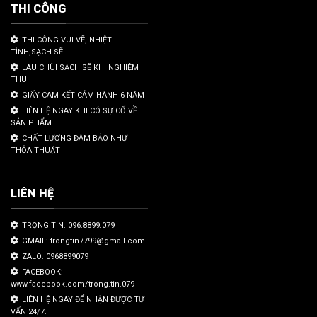
THI CÔNG
THI CÔNG VUI VẼ, NHIỆT
TÌNH,SẠCH SẼ
LAU CHÙI SẠCH SẼ KHI NGHIỆM
THU
GIẤY CAM KẾT CẢM HÀNH 6 NĂM
LIÊN HỆ NGAY KHI CÓ SỰ CỐ VỀ
SẢN PHẨM
CHẤT LƯỢNG ĐÀM BẢO NHƯ
THỎA THUẬT
LIÊN HỆ
TRỌNG TÍN: 096.8899.079
GMAIL: trongtin7799@gmail.com
ZALO: 0968899079
FACEBOOK:
www.facebook.com/trong.tin.079
LIÊN HỆ NGAY ĐỂ NHẬN ĐƯỢC TƯ
VẤN 24/7.