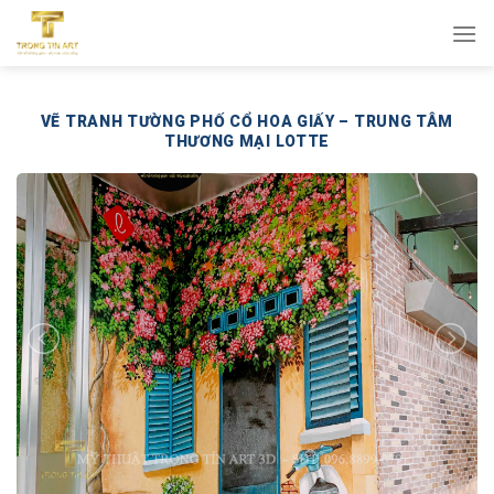
Bỏ
qua
nội
dung
VẼ TRANH TƯỜNG PHỐ CỔ HOA GIẤY – TRUNG TÂM
THƯƠNG MẠI LOTTE