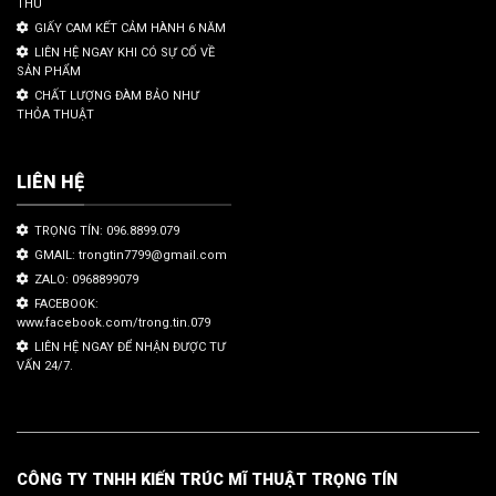
THU
GIẤY CAM KẾT CẢM HÀNH 6 NĂM
LIÊN HỆ NGAY KHI CÓ SỰ CỐ VỀ
SẢN PHẨM
CHẤT LƯỢNG ĐÀM BẢO NHƯ
THỎA THUẬT
LIÊN HỆ
TRỌNG TÍN: 096.8899.079
GMAIL: trongtin7799@gmail.com
ZALO: 0968899079
FACEBOOK:
www.facebook.com/trong.tin.079
LIÊN HỆ NGAY ĐỂ NHẬN ĐƯỢC TƯ
VẤN 24/7.
CÔNG TY TNHH KIẾN TRÚC MĨ THUẬT TRỌNG TÍN