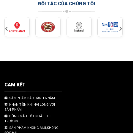
ĐỐI TÁC CỦA CHÚNG TÔI
CAM KẾT
SẢN PHẨM BẢO HÀNH 6 NĂM
NHẬN TIỀN KHI HÀI LÒNG VỚI
SẢN PHẨM
DÙNG MÀU TỐT NHẤT THỊ
TRƯỜNG
SẢN PHẦM KHÔNG MÙI,KHÔNG
ĐỘC HẠI