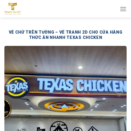
Bỏ
qua
nội
dung
VẼ CHỮ TRÊN TƯỜNG – VẼ TRANH 2D CHO CỬA HÀNG
THỨC ĂN NHANH TEXAS CHICKEN