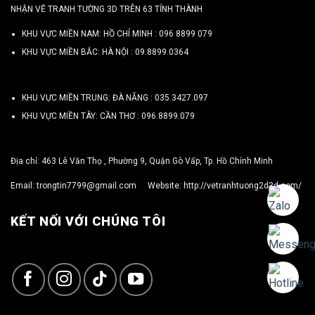
NHẬN VẼ TRANH TƯỜNG 3D TRÊN 63 TỈNH THÀNH
KHU VỰC MIỀN NAM: HỒ CHÍ MINH :
096 8899 079
KHU VỰC MIỀN BẮC: HÀ NỘI :
09.8899.0364
KHU VỰC MIỀN TRUNG: ĐÀ NẴNG :
035.3427.097
KHU VỰC MIỀN TÂY: CẦN THƠ :
096.8899.079
Địa chỉ: 463 Lê Văn Thọ , Phường 9, Quận Gò Vấp, Tp. Hồ Chính Minh
Email:
trongtin7799@gmail.com
Website:
http://vetranhtuong2d3d.com/
KẾT NỐI VỚI CHÚNG TÔI