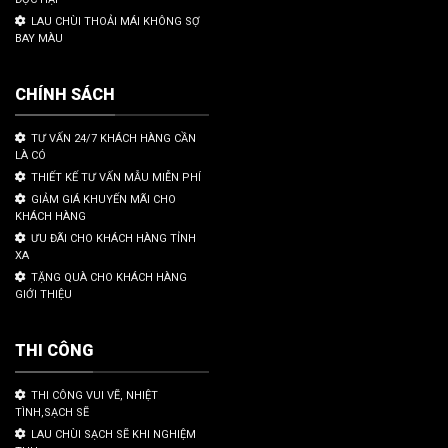
LAU CHÙI THOẢI MÁI KHÔNG SỢ
BAY MÀU
CHÍNH SÁCH
TƯ VẤN 24/7 KHÁCH HÀNG CẦN
LÀ CÓ
THIẾT KẾ TƯ VẤN MẪU MIỄN PHÍ
GIẢM GIÁ KHUYẾN MÃI CHO
KHÁCH HÀNG
ƯU ĐÃI CHO KHÁCH HÀNG TỈNH
XA
TẶNG QUÀ CHO KHÁCH HÀNG
GIỚI THIỆU
THI CÔNG
THI CÔNG VUI VẼ, NHIỆT
TÌNH,SẠCH SẼ
LAU CHÙI SẠCH SẼ KHI NGHIỆM