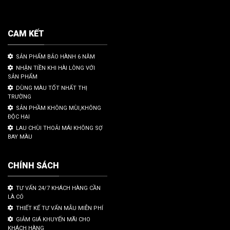
CAM KẾT
SẢN PHẨM BẢO HÀNH 6 NĂM
NHẬN TIỀN KHI HÀI LÒNG VỚI
SẢN PHẨM
DÙNG MÀU TỐT NHẤT THỊ
TRƯỜNG
SẢN PHẦM KHÔNG MÙI,KHÔNG
ĐỘC HẠI
LAU CHÙI THOẢI MÁI KHÔNG SỢ
BAY MÀU
CHÍNH SÁCH
TƯ VẤN 24/7 KHÁCH HÀNG CẦN
LÀ CÓ
THIẾT KẾ TƯ VẤN MẪU MIỄN PHÍ
GIẢM GIÁ KHUYẾN MÃI CHO
KHÁCH HÀNG