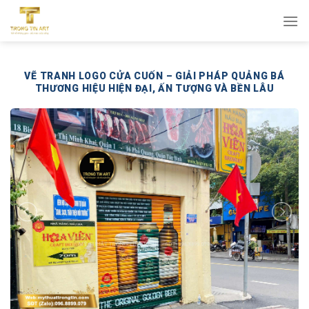
Bỏ
qua
nội
dung
VẼ TRANH LOGO CỬA CUỐN – GIẢI PHÁP QUẢNG BÁ
THƯƠNG HIỆU HIỆN ĐẠI, ẤN TƯỢNG VÀ BỀN LÂU