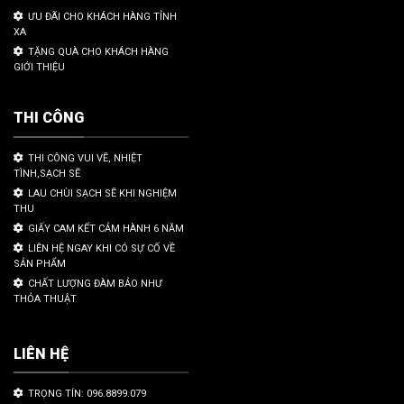
ƯU ĐÃI CHO KHÁCH HÀNG TỈNH
XA
TẶNG QUÀ CHO KHÁCH HÀNG
GIỚI THIỆU
THI CÔNG
THI CÔNG VUI VẼ, NHIỆT
TÌNH,SẠCH SẼ
LAU CHÙI SẠCH SẼ KHI NGHIỆM
THU
GIẤY CAM KẾT CẢM HÀNH 6 NĂM
LIÊN HỆ NGAY KHI CÓ SỰ CỐ VỀ
SẢN PHẨM
CHẤT LƯỢNG ĐÀM BẢO NHƯ
THỎA THUẬT
LIÊN HỆ
TRỌNG TÍN: 096.8899.079