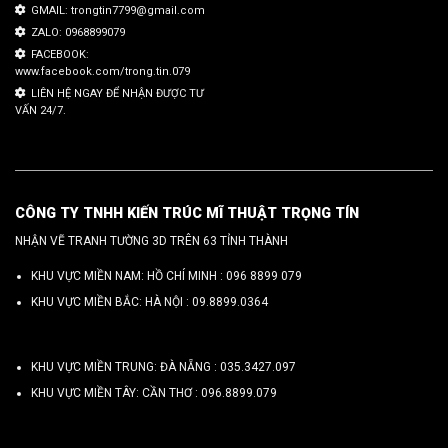
GMAIL: trongtin7799@gmail.com
ZALO: 0968899079
FACEBOOK:
www.facebook.com/trong.tin.079
LIÊN HỆ NGAY ĐỂ NHẬN ĐƯỢC TƯ
VẤN 24/7.
CÔNG TY TNHH KIẾN TRÚC MĨ THUẬT TRỌNG TÍN
NHẬN VẼ TRANH TƯỜNG 3D TRÊN 63 TỈNH THÀNH
KHU VỰC MIỀN NAM: HỒ CHÍ MINH :
096 8899 079
KHU VỰC MIỀN BẮC: HÀ NỘI :
09.8899.0364
KHU VỰC MIỀN TRUNG: ĐÀ NẴNG :
035.3427.097
KHU VỰC MIỀN TÂY: CẦN THƠ :
096.8899.079