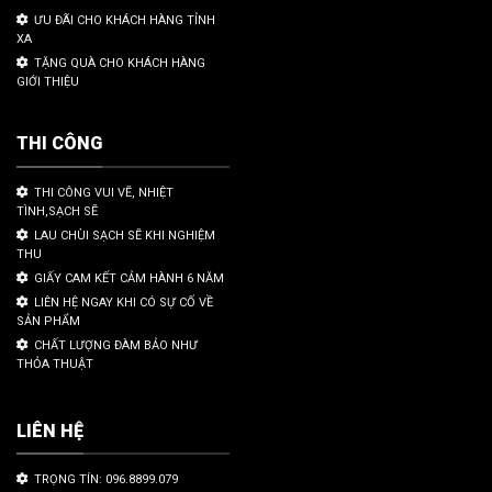
ƯU ĐÃI CHO KHÁCH HÀNG TỈNH
XA
TẶNG QUÀ CHO KHÁCH HÀNG
GIỚI THIỆU
THI CÔNG
THI CÔNG VUI VẼ, NHIỆT
TÌNH,SẠCH SẼ
LAU CHÙI SẠCH SẼ KHI NGHIỆM
THU
GIẤY CAM KẾT CẢM HÀNH 6 NĂM
LIÊN HỆ NGAY KHI CÓ SỰ CỐ VỀ
SẢN PHẨM
CHẤT LƯỢNG ĐÀM BẢO NHƯ
THỎA THUẬT
LIÊN HỆ
TRỌNG TÍN: 096.8899.079