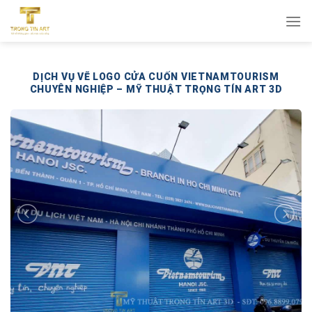
Bỏ
qua
nội
dung
DỊCH VỤ VẼ LOGO CỬA CUỐN VIETNAMTOURISM
CHUYÊN NGHIỆP – MỸ THUẬT TRỌNG TÍN ART 3D