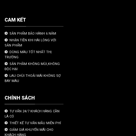
CAM KẾT
SẢN PHẨM BẢO HÀNH 6 NĂM
NHẬN TIỀN KHI HÀI LÒNG VỚI
SẢN PHẨM
DÙNG MÀU TỐT NHẤT THỊ
TRƯỜNG
SẢN PHẦM KHÔNG MÙI,KHÔNG
ĐỘC HẠI
LAU CHÙI THOẢI MÁI KHÔNG SỢ
BAY MÀU
CHÍNH SÁCH
TƯ VẤN 24/7 KHÁCH HÀNG CẦN
LÀ CÓ
THIẾT KẾ TƯ VẤN MẪU MIỄN PHÍ
GIẢM GIÁ KHUYẾN MÃI CHO
KHÁCH HÀNG