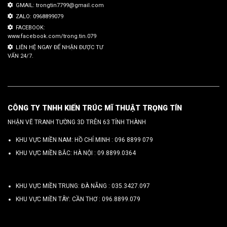
GMAIL: trongtin7799@gmail.com
ZALO: 0968899079
FACEBOOK:
www.facebook.com/trong.tin.079
LIÊN HỆ NGAY ĐỂ NHẬN ĐƯỢC TƯ
VẤN 24/7.
CÔNG TY TNHH KIẾN TRÚC MĨ THUẬT TRỌNG TÍN
NHẬN VẼ TRANH TƯỜNG 3D TRÊN 63 TỈNH THÀNH
KHU VỰC MIỀN NAM: HỒ CHÍ MINH :
096 8899 079
KHU VỰC MIỀN BẮC: HÀ NỘI :
09.8899.0364
KHU VỰC MIỀN TRUNG: ĐÀ NẴNG :
035.3427.097
KHU VỰC MIỀN TÂY: CẦN THƠ :
096.8899.079