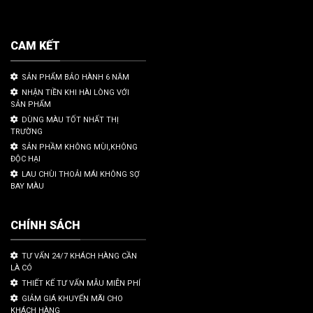
CAM KẾT
SẢN PHẨM BẢO HÀNH 6 NĂM
NHẬN TIỀN KHI HÀI LÒNG VỚI
SẢN PHẨM
DÙNG MÀU TỐT NHẤT THỊ
TRƯỜNG
SẢN PHẦM KHÔNG MÙI,KHÔNG
ĐỘC HẠI
LAU CHÙI THOẢI MÁI KHÔNG SỢ
BAY MÀU
CHÍNH SÁCH
TƯ VẤN 24/7 KHÁCH HÀNG CẦN
LÀ CÓ
THIẾT KẾ TƯ VẤN MẪU MIỄN PHÍ
GIẢM GIÁ KHUYẾN MÃI CHO
KHÁCH HÀNG