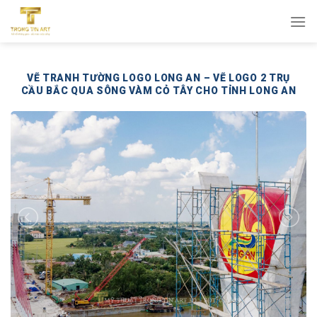
Bỏ
qua
nội
dung
VẼ TRANH TƯỜNG LOGO LONG AN – VẼ LOGO 2 TRỤ
CẦU BẮC QUA SÔNG VÀM CỎ TÂY CHO TỈNH LONG AN