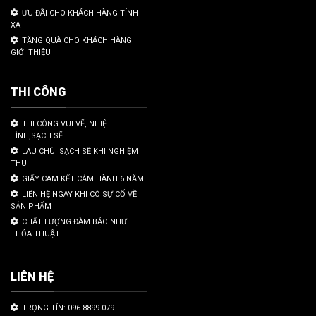
ƯU ĐÃI CHO KHÁCH HÀNG TỈNH
XA
TẶNG QUÀ CHO KHÁCH HÀNG
GIỚI THIỆU
THI CÔNG
THI CÔNG VUI VẼ, NHIỆT
TÌNH,SẠCH SẼ
LAU CHÙI SẠCH SẼ KHI NGHIỆM
THU
GIẤY CAM KẾT CẢM HÀNH 6 NĂM
LIÊN HỆ NGAY KHI CÓ SỰ CỐ VỀ
SẢN PHẨM
CHẤT LƯỢNG ĐÀM BẢO NHƯ
THỎA THUẬT
LIÊN HỆ
TRỌNG TÍN: 096.8899.079