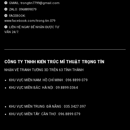
GMAIL: trongtin7799@gmail.com
ZALO: 0968899079
FACEBOOK:
www.facebook.com/trong.tin.079
LIÊN HỆ NGAY ĐỂ NHẬN ĐƯỢC TƯ
VẤN 24/7.
CÔNG TY TNHH KIẾN TRÚC MĨ THUẬT TRỌNG TÍN
NHẬN VẼ TRANH TƯỜNG 3D TRÊN 63 TỈNH THÀNH
KHU VỰC MIỀN NAM: HỒ CHÍ MINH :
096 8899 079
KHU VỰC MIỀN BẮC: HÀ NỘI :
09.8899.0364
KHU VỰC MIỀN TRUNG: ĐÀ NẴNG :
035.3427.097
KHU VỰC MIỀN TÂY: CẦN THƠ :
096.8899.079