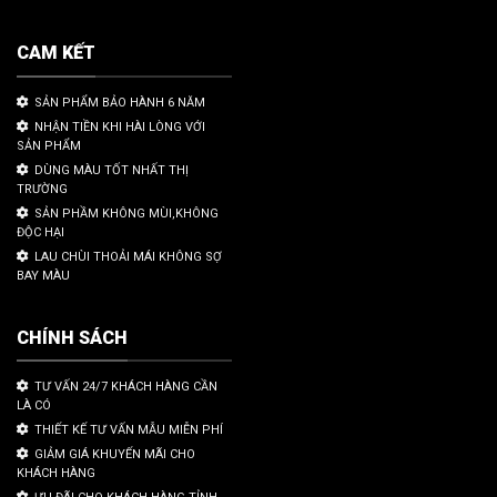
CAM KẾT
SẢN PHẨM BẢO HÀNH 6 NĂM
NHẬN TIỀN KHI HÀI LÒNG VỚI
SẢN PHẨM
DÙNG MÀU TỐT NHẤT THỊ
TRƯỜNG
SẢN PHẦM KHÔNG MÙI,KHÔNG
ĐỘC HẠI
LAU CHÙI THOẢI MÁI KHÔNG SỢ
BAY MÀU
CHÍNH SÁCH
TƯ VẤN 24/7 KHÁCH HÀNG CẦN
LÀ CÓ
THIẾT KẾ TƯ VẤN MẪU MIỄN PHÍ
GIẢM GIÁ KHUYẾN MÃI CHO
KHÁCH HÀNG