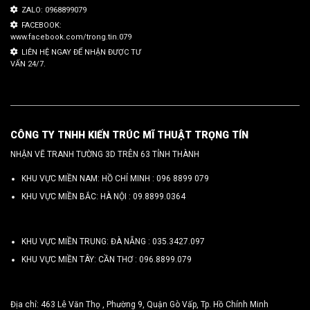
ZALO: 0968899079
FACEBOOK:
www.facebook.com/trong.tin.079
LIÊN HỆ NGAY ĐỂ NHẬN ĐƯỢC TƯ
VẤN 24/7.
CÔNG TY TNHH KIẾN TRÚC MĨ THUẬT TRỌNG TÍN
NHẬN VẼ TRANH TƯỜNG 3D TRÊN 63 TỈNH THÀNH
KHU VỰC MIỀN NAM: HỒ CHÍ MINH :
096 8899 079
KHU VỰC MIỀN BẮC: HÀ NỘI :
09.8899.0364
KHU VỰC MIỀN TRUNG: ĐÀ NẴNG :
035.3427.097
KHU VỰC MIỀN TÂY: CẦN THƠ :
096.8899.079
Địa chỉ: 463 Lê Văn Thọ , Phường 9, Quận Gò Vấp, Tp. Hồ Chính Minh