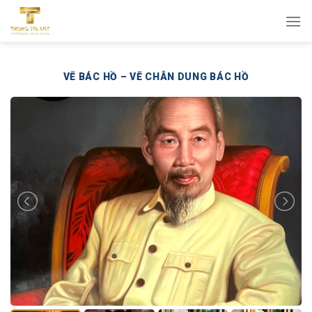
Bỏ
qua
nội
dung
VẼ BÁC HỒ – VẼ CHÂN DUNG BÁC HỒ