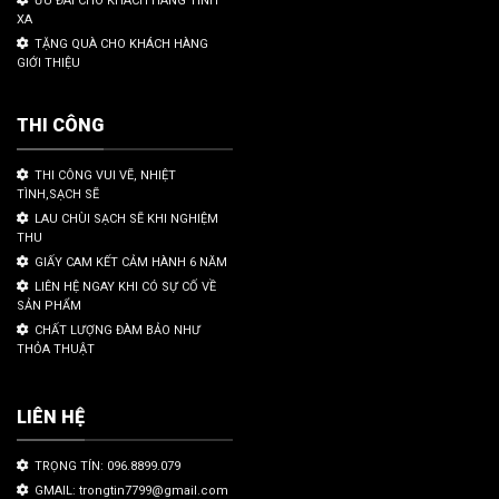
ƯU ĐÃI CHO KHÁCH HÀNG TỈNH
XA
TẶNG QUÀ CHO KHÁCH HÀNG
GIỚI THIỆU
THI CÔNG
THI CÔNG VUI VẼ, NHIỆT
TÌNH,SẠCH SẼ
LAU CHÙI SẠCH SẼ KHI NGHIỆM
THU
GIẤY CAM KẾT CẢM HÀNH 6 NĂM
LIÊN HỆ NGAY KHI CÓ SỰ CỐ VỀ
SẢN PHẨM
CHẤT LƯỢNG ĐÀM BẢO NHƯ
THỎA THUẬT
LIÊN HỆ
TRỌNG TÍN: 096.8899.079
GMAIL: trongtin7799@gmail.com