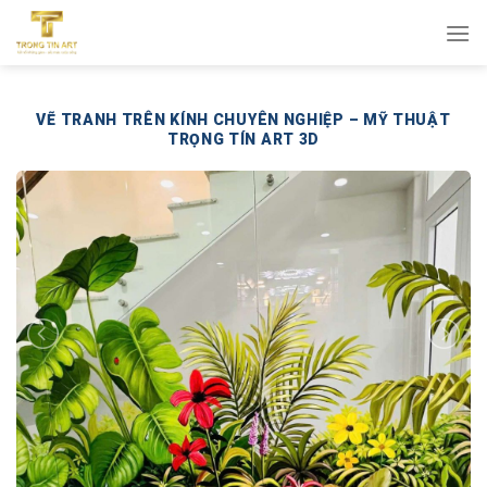
Bỏ
qua
nội
dung
VẼ TRANH TRÊN KÍNH CHUYÊN NGHIỆP – MỸ THUẬT
TRỌNG TÍN ART 3D