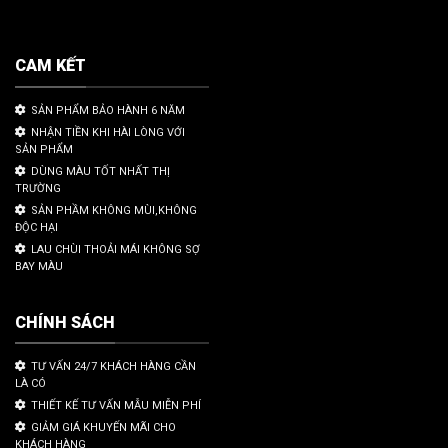
CAM KẾT
SẢN PHẨM BẢO HÀNH 6 NĂM
NHẬN TIỀN KHI HÀI LÒNG VỚI
SẢN PHẨM
DÙNG MÀU TỐT NHẤT THỊ
TRƯỜNG
SẢN PHẦM KHÔNG MÙI,KHÔNG
ĐỘC HẠI
LAU CHÙI THOẢI MÁI KHÔNG SỢ
BAY MÀU
CHÍNH SÁCH
TƯ VẤN 24/7 KHÁCH HÀNG CẦN
LÀ CÓ
THIẾT KẾ TƯ VẤN MẪU MIỄN PHÍ
GIẢM GIÁ KHUYẾN MÃI CHO
KHÁCH HÀNG