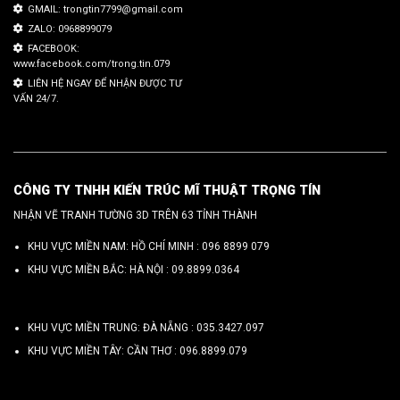
GMAIL: trongtin7799@gmail.com
ZALO: 0968899079
FACEBOOK:
www.facebook.com/trong.tin.079
LIÊN HỆ NGAY ĐỂ NHẬN ĐƯỢC TƯ
VẤN 24/7.
CÔNG TY TNHH KIẾN TRÚC MĨ THUẬT TRỌNG TÍN
NHẬN VẼ TRANH TƯỜNG 3D TRÊN 63 TỈNH THÀNH
KHU VỰC MIỀN NAM: HỒ CHÍ MINH :
096 8899 079
KHU VỰC MIỀN BẮC: HÀ NỘI :
09.8899.0364
KHU VỰC MIỀN TRUNG: ĐÀ NẴNG :
035.3427.097
KHU VỰC MIỀN TÂY: CẦN THƠ :
096.8899.079