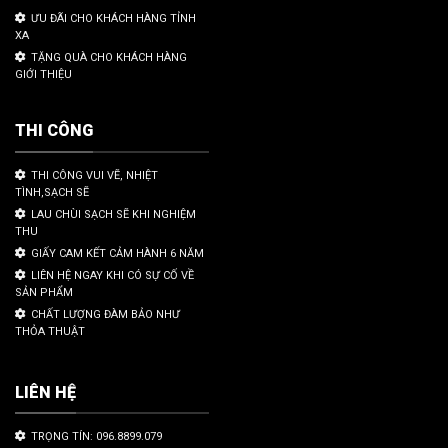
ƯU ĐÃI CHO KHÁCH HÀNG TỈNH
XA
TẶNG QUÀ CHO KHÁCH HÀNG
GIỚI THIỆU
THI CÔNG
THI CÔNG VUI VẼ, NHIỆT
TÌNH,SẠCH SẼ
LAU CHÙI SẠCH SẼ KHI NGHIỆM
THU
GIẤY CAM KẾT CẢM HÀNH 6 NĂM
LIÊN HỆ NGAY KHI CÓ SỰ CỐ VỀ
SẢN PHẨM
CHẤT LƯỢNG ĐÀM BẢO NHƯ
THỎA THUẬT
LIÊN HỆ
TRỌNG TÍN: 096.8899.079