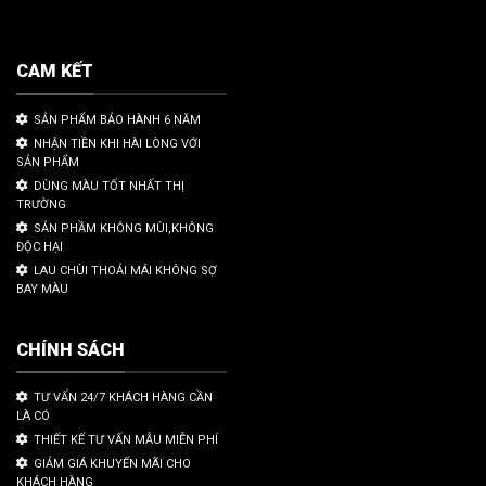
CAM KẾT
SẢN PHẨM BẢO HÀNH 6 NĂM
NHẬN TIỀN KHI HÀI LÒNG VỚI
SẢN PHẨM
DÙNG MÀU TỐT NHẤT THỊ
TRƯỜNG
SẢN PHẦM KHÔNG MÙI,KHÔNG
ĐỘC HẠI
LAU CHÙI THOẢI MÁI KHÔNG SỢ
BAY MÀU
CHÍNH SÁCH
TƯ VẤN 24/7 KHÁCH HÀNG CẦN
LÀ CÓ
THIẾT KẾ TƯ VẤN MẪU MIỄN PHÍ
GIẢM GIÁ KHUYẾN MÃI CHO
KHÁCH HÀNG