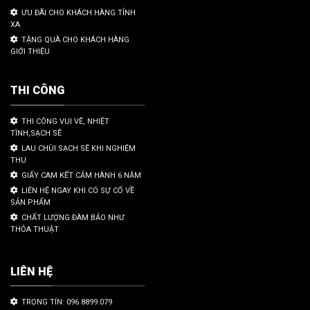
ƯU ĐÃI CHO KHÁCH HÀNG TỈNH
XA
TẶNG QUÀ CHO KHÁCH HÀNG
GIỚI THIỆU
THI CÔNG
THI CÔNG VUI VẼ, NHIỆT
TÌNH,SẠCH SẼ
LAU CHÙI SẠCH SẼ KHI NGHIỆM
THU
GIẤY CAM KẾT CẢM HÀNH 6 NĂM
LIÊN HỆ NGAY KHI CÓ SỰ CỐ VỀ
SẢN PHẨM
CHẤT LƯỢNG ĐÀM BẢO NHƯ
THỎA THUẬT
LIÊN HỆ
TRỌNG TÍN: 096.8899.079