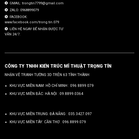
GMAIL: trongtin7799@gmail.com
ZALO: 0968899079
FACEBOOK:
www.facebook.com/trong.tin.079
LIÊN HỆ NGAY ĐỂ NHẬN ĐƯỢC TƯ
VẤN 24/7.
CÔNG TY TNHH KIẾN TRÚC MĨ THUẬT TRỌNG TÍN
NHẬN VẼ TRANH TƯỜNG 3D TRÊN 63 TỈNH THÀNH
KHU VỰC MIỀN NAM: HỒ CHÍ MINH :
096 8899 079
KHU VỰC MIỀN BẮC: HÀ NỘI :
09.8899.0364
KHU VỰC MIỀN TRUNG: ĐÀ NẴNG :
035.3427.097
KHU VỰC MIỀN TÂY: CẦN THƠ :
096.8899.079