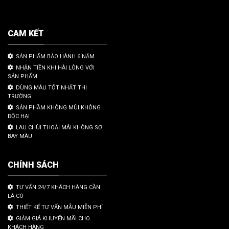
CAM KẾT
SẢN PHẨM BẢO HÀNH 6 NĂM
NHẬN TIỀN KHI HÀI LÒNG VỚI
SẢN PHẨM
DÙNG MÀU TỐT NHẤT THỊ
TRƯỜNG
SẢN PHẦM KHÔNG MÙI,KHÔNG
ĐỘC HẠI
LAU CHÙI THOẢI MÁI KHÔNG SỢ
BAY MÀU
CHÍNH SÁCH
TƯ VẤN 24/7 KHÁCH HÀNG CẦN
LÀ CÓ
THIẾT KẾ TƯ VẤN MẪU MIỄN PHÍ
GIẢM GIÁ KHUYẾN MÃI CHO
KHÁCH HÀNG