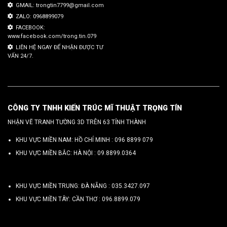
GMAIL: trongtin7799@gmail.com
ZALO: 0968899079
FACEBOOK:
www.facebook.com/trong.tin.079
LIÊN HỆ NGAY ĐỂ NHẬN ĐƯỢC TƯ
VẤN 24/7.
CÔNG TY TNHH KIẾN TRÚC MĨ THUẬT TRỌNG TÍN
NHẬN VẼ TRANH TƯỜNG 3D TRÊN 63 TỈNH THÀNH
KHU VỰC MIỀN NAM: HỒ CHÍ MINH :
096 8899 079
KHU VỰC MIỀN BẮC: HÀ NỘI :
09.8899.0364
KHU VỰC MIỀN TRUNG: ĐÀ NẴNG :
035.3427.097
KHU VỰC MIỀN TÂY: CẦN THƠ :
096.8899.079