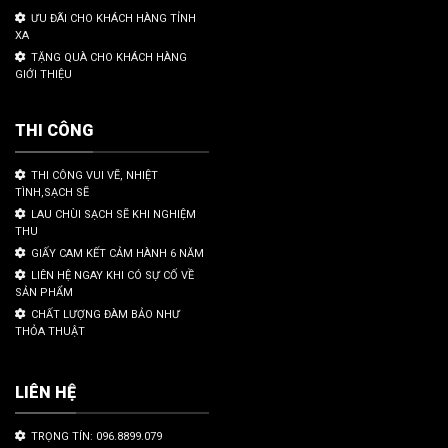
ƯU ĐÃI CHO KHÁCH HÀNG TỈNH
XA
TẶNG QUÀ CHO KHÁCH HÀNG
GIỚI THIỆU
THI CÔNG
THI CÔNG VUI VẼ, NHIỆT
TÌNH,SẠCH SẼ
LAU CHÙI SẠCH SẼ KHI NGHIỆM
THU
GIẤY CAM KẾT CẢM HÀNH 6 NĂM
LIÊN HỆ NGAY KHI CÓ SỰ CỐ VỀ
SẢN PHẨM
CHẤT LƯỢNG ĐÀM BẢO NHƯ
THỎA THUẬT
LIÊN HỆ
TRỌNG TÍN: 096.8899.079