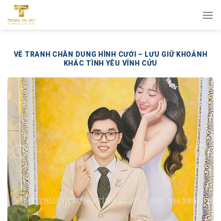
Bỏ
qua
nội
dung
VẼ TRANH CHÂN DUNG HÌNH CƯỚI – LƯU GIỮ KHOẢNH
KHẮC TÌNH YÊU VĨNH CỬU