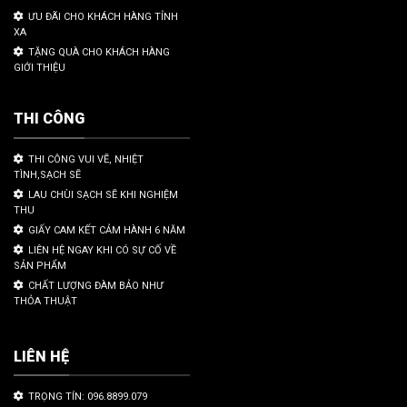
ƯU ĐÃI CHO KHÁCH HÀNG TỈNH
XA
TẶNG QUÀ CHO KHÁCH HÀNG
GIỚI THIỆU
THI CÔNG
THI CÔNG VUI VẼ, NHIỆT
TÌNH,SẠCH SẼ
LAU CHÙI SẠCH SẼ KHI NGHIỆM
THU
GIẤY CAM KẾT CẢM HÀNH 6 NĂM
LIÊN HỆ NGAY KHI CÓ SỰ CỐ VỀ
SẢN PHẨM
CHẤT LƯỢNG ĐÀM BẢO NHƯ
THỎA THUẬT
LIÊN HỆ
TRỌNG TÍN: 096.8899.079