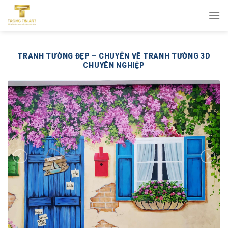
Bỏ
qua
nội
dung
TRANH TƯỜNG ĐẸP – CHUYÊN VẼ TRANH TƯỜNG 3D
CHUYÊN NGHIỆP