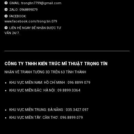
GMAIL: trongtin7799@gmail.com
ZALO: 0968899079
FACEBOOK:
www.facebook.com/trong.tin.079
LIÊN HỆ NGAY ĐỂ NHẬN ĐƯỢC TƯ
VẤN 24/7.
CÔNG TY TNHH KIẾN TRÚC MĨ THUẬT TRỌNG TÍN
NHẬN VẼ TRANH TƯỜNG 3D TRÊN 63 TỈNH THÀNH
KHU VỰC MIỀN NAM: HỒ CHÍ MINH :
096 8899 079
KHU VỰC MIỀN BẮC: HÀ NỘI :
09.8899.0364
KHU VỰC MIỀN TRUNG: ĐÀ NẴNG :
035.3427.097
KHU VỰC MIỀN TÂY: CẦN THƠ :
096.8899.079