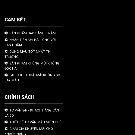
CAM KẾT
SẢN PHẨM BẢO HÀNH 6 NĂM
NHẬN TIỀN KHI HÀI LÒNG VỚI
SẢN PHẨM
DÙNG MÀU TỐT NHẤT THỊ
TRƯỜNG
SẢN PHẦM KHÔNG MÙI,KHÔNG
ĐỘC HẠI
LAU CHÙI THOẢI MÁI KHÔNG SỢ
BAY MÀU
CHÍNH SÁCH
TƯ VẤN 24/7 KHÁCH HÀNG CẦN
LÀ CÓ
THIẾT KẾ TƯ VẤN MẪU MIỄN PHÍ
GIẢM GIÁ KHUYẾN MÃI CHO
KHÁCH HÀNG