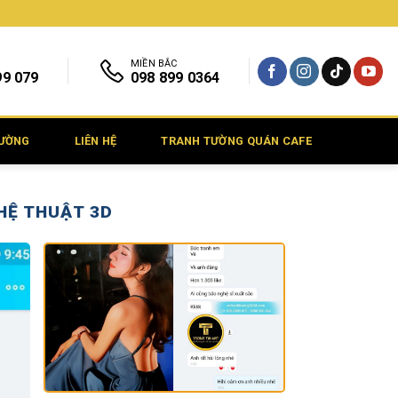
MIỀN BẮC
99 079
098 899 0364
TƯỜNG
LIÊN HỆ
TRANH TƯỜNG QUÁN CAFE
HỆ THUẬT 3D