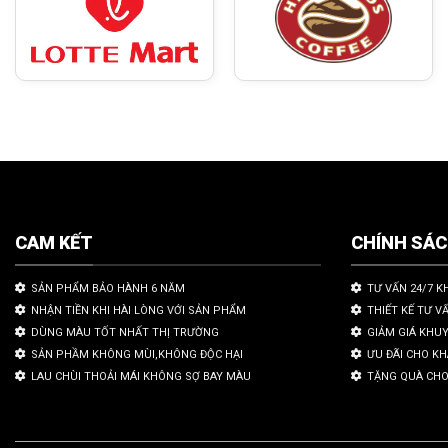
CAM KẾT
CHÍNH SÁ
SẢN PHẨM BẢO HÀNH 6 NĂM
TƯ VẤN 24/7 K
NHẬN TIỀN KHI HÀI LÒNG VỚI SẢN PHẨM
THIẾT KẾ TƯ V
DÙNG MÀU TỐT NHẤT THỊ TRƯỜNG
GIẢM GIÁ KHU
SẢN PHẦM KHÔNG MÙI,KHÔNG ĐỘC HẠI
ƯU ĐÃI CHO K
LAU CHÙI THOẢI MÁI KHÔNG SỢ BAY MÀU
TẶNG QUÀ CHO