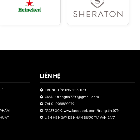
LIÊN HỆ
SẼ
TRỌNG TÍN: 096.8899.079
GMAIL: trongtin7799@gmail.com
ZALO: 0968899079
N PHẨM
FACEBOOK: www.facebook.com/trong.tin.079
THUẬT
LIÊN HỆ NGAY ĐỂ NHẬN ĐƯỢC TƯ VẤN 24/7.