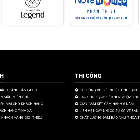
CH
THI CÔNG
HÁCH HÀNG CẦN LÀ CÓ
THI CÔNG VUI VẼ, NHIỆT TÌNH,SẠCH 
ẤN MẪU MIỄN PHÍ
LAU CHÙI SẠCH SẼ KHI NGHIỆM THU
YẾN MÃI CHO KHÁCH HÀNG
GIẤY CAM KẾT CẢM HÀNH 6 NĂM
HÁCH HÀNG TỈNH XA
LIÊN HỆ NGAY KHI CÓ SỰ CỐ VỀ SẢ
 KHÁCH HÀNG GIỚI THIỆU
CHẤT LƯỢNG ĐÀM BẢO NHƯ THỎA 