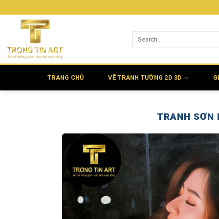
Bỏ
qua
nội
dung
TRANG CHỦ
VẼ TRANH TƯỜNG 2D 3D
G
TRANH SƠN 