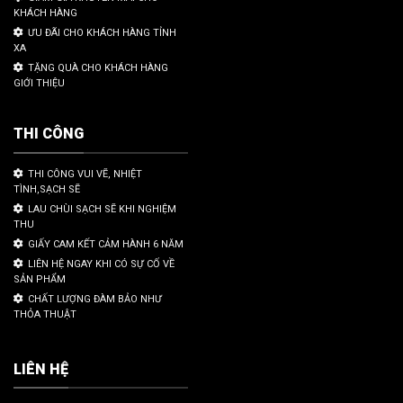
KHÁCH HÀNG
ƯU ĐÃI CHO KHÁCH HÀNG TỈNH
XA
TẶNG QUÀ CHO KHÁCH HÀNG
GIỚI THIỆU
THI CÔNG
THI CÔNG VUI VẼ, NHIỆT
TÌNH,SẠCH SẼ
LAU CHÙI SẠCH SẼ KHI NGHIỆM
THU
GIẤY CAM KẾT CẢM HÀNH 6 NĂM
LIÊN HỆ NGAY KHI CÓ SỰ CỐ VỀ
SẢN PHẨM
CHẤT LƯỢNG ĐÀM BẢO NHƯ
THỎA THUẬT
LIÊN HỆ