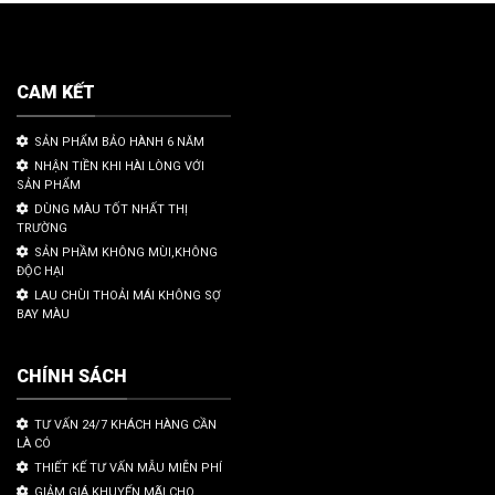
CAM KẾT
SẢN PHẨM BẢO HÀNH 6 NĂM
NHẬN TIỀN KHI HÀI LÒNG VỚI
SẢN PHẨM
DÙNG MÀU TỐT NHẤT THỊ
TRƯỜNG
SẢN PHẦM KHÔNG MÙI,KHÔNG
ĐỘC HẠI
LAU CHÙI THOẢI MÁI KHÔNG SỢ
BAY MÀU
CHÍNH SÁCH
TƯ VẤN 24/7 KHÁCH HÀNG CẦN
LÀ CÓ
THIẾT KẾ TƯ VẤN MẪU MIỄN PHÍ
GIẢM GIÁ KHUYẾN MÃI CHO