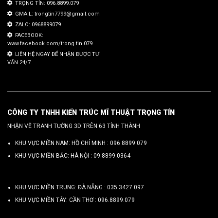
TRỌNG TÍN: 096.8899.079
GMAIL: trongtin7799@gmail.com
ZALO: 0968899079
FACEBOOK:
www.facebook.com/trong.tin.079
LIÊN HỆ NGAY ĐỂ NHẬN ĐƯỢC TƯ
VẤN 24/7.
CÔNG TY TNHH KIẾN TRÚC MĨ THUẬT TRỌNG TÍN
NHẬN VẼ TRANH TƯỜNG 3D TRÊN 63 TỈNH THÀNH
KHU VỰC MIỀN NAM: HỒ CHÍ MINH :
096 8899 079
KHU VỰC MIỀN BẮC: HÀ NỘI :
09.8899.0364
KHU VỰC MIỀN TRUNG: ĐÀ NẴNG :
035.3427.097
KHU VỰC MIỀN TÂY: CẦN THƠ :
096.8899.079