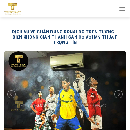
Bỏ
qua
nội
dung
DỊCH VỤ VẼ CHÂN DUNG RONALDO TRÊN TƯỜNG –
BIẾN KHÔNG GIAN THÀNH SÂN CỎ VỚI MỸ THUẬT
TRỌNG TÍN