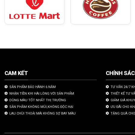
CAM KẾT
CHÍNH SÁ
SẢN PHẨM BẢO HÀNH 6 NĂM
TƯ VẤN 24/7 K
NHẬN TIỀN KHI HÀI LÒNG VỚI SẢN PHẨM
THIẾT KẾ TƯ V
DÙNG MÀU TỐT NHẤT THỊ TRƯỜNG
GIẢM GIÁ KHU
SẢN PHẦM KHÔNG MÙI,KHÔNG ĐỘC HẠI
ƯU ĐÃI CHO K
LAU CHÙI THOẢI MÁI KHÔNG SỢ BAY MÀU
TẶNG QUÀ CHO