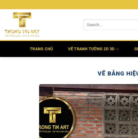
Bỏ
qua
nội
dung
TRANG CHỦ
VẼ TRANH TƯỜNG 2D 3D
G
VẼ BẢNG HIỆ