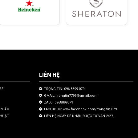
LIÊN HỆ
SẼ
TRỌNG TÍN: 096.8899.079
GMAIL: trongtin7799@gmail.com
ZALO: 0968899079
N PHẨM
FACEBOOK: www.facebook.com/trong.tin.079
THUẬT
LIÊN HỆ NGAY ĐỂ NHẬN ĐƯỢC TƯ VẤN 24/7.