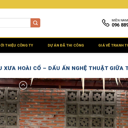
MIỀN NAM
096 88
IỚI THIỆU CÔNG TY
DỰ ÁN ĐÃ THI CÔNG
GIÁ VẼ TRANH 
U XƯA HOÀI CỔ – DẤU ẤN NGHỆ THUẬT GIỮA T