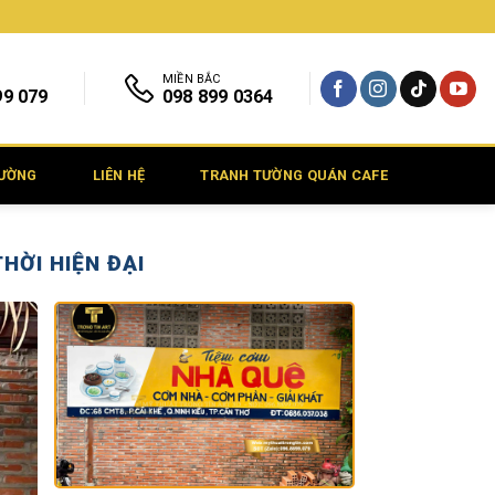
MIỀN BẮC
99 079
098 899 0364
TƯỜNG
LIÊN HỆ
TRANH TƯỜNG QUÁN CAFE
HỜI HIỆN ĐẠI