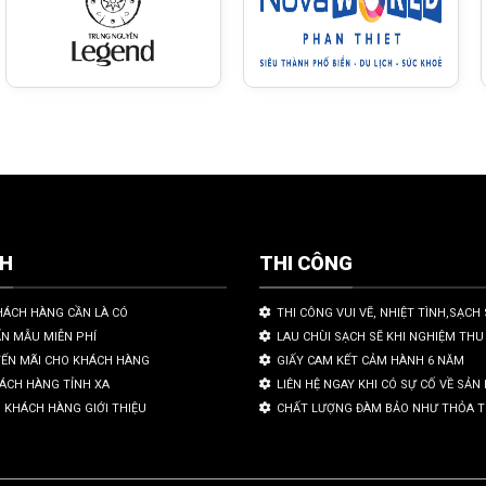
CH
THI CÔNG
HÁCH HÀNG CẦN LÀ CÓ
THI CÔNG VUI VẼ, NHIỆT TÌNH,SẠCH 
ẤN MẪU MIỄN PHÍ
LAU CHÙI SẠCH SẼ KHI NGHIỆM THU
YẾN MÃI CHO KHÁCH HÀNG
GIẤY CAM KẾT CẢM HÀNH 6 NĂM
HÁCH HÀNG TỈNH XA
LIÊN HỆ NGAY KHI CÓ SỰ CỐ VỀ SẢ
 KHÁCH HÀNG GIỚI THIỆU
CHẤT LƯỢNG ĐÀM BẢO NHƯ THỎA 