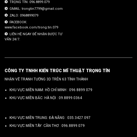
TRỌNG TÍN: 096.8899.079
GMAIL: trongtin7799@gmail.com
ZALO: 0968899079
FACEBOOK:
www.facebook.com/trong.tin.079
LIÊN HỆ NGAY ĐỂ NHẬN ĐƯỢC TƯ
VẤN 24/7.
CÔNG TY TNHH KIẾN TRÚC MĨ THUẬT TRỌNG TÍN
NHẬN VẼ TRANH TƯỜNG 3D TRÊN 63 TỈNH THÀNH
KHU VỰC MIỀN NAM: HỒ CHÍ MINH :
096 8899 079
KHU VỰC MIỀN BẮC: HÀ NỘI :
09.8899.0364
KHU VỰC MIỀN TRUNG: ĐÀ NẴNG :
035.3427.097
KHU VỰC MIỀN TÂY: CẦN THƠ :
096.8899.079