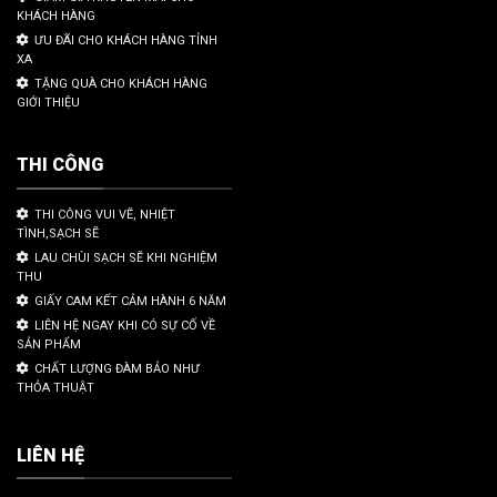
KHÁCH HÀNG
ƯU ĐÃI CHO KHÁCH HÀNG TỈNH
XA
TẶNG QUÀ CHO KHÁCH HÀNG
GIỚI THIỆU
THI CÔNG
THI CÔNG VUI VẼ, NHIỆT
TÌNH,SẠCH SẼ
LAU CHÙI SẠCH SẼ KHI NGHIỆM
THU
GIẤY CAM KẾT CẢM HÀNH 6 NĂM
LIÊN HỆ NGAY KHI CÓ SỰ CỐ VỀ
SẢN PHẨM
CHẤT LƯỢNG ĐÀM BẢO NHƯ
THỎA THUẬT
LIÊN HỆ