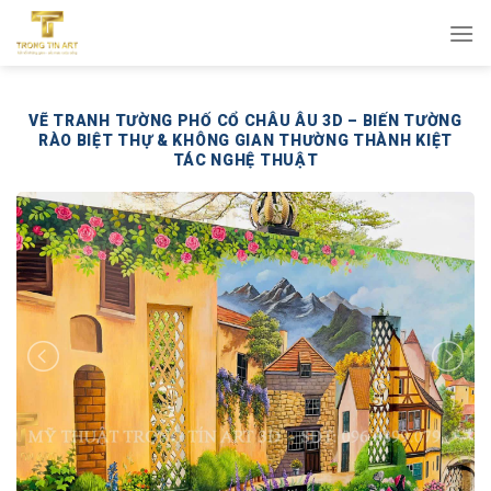
Bỏ
qua
nội
dung
VẼ TRANH TƯỜNG PHỐ CỔ CHÂU ÂU 3D – BIẾN TƯỜNG
RÀO BIỆT THỰ & KHÔNG GIAN THƯỜNG THÀNH KIỆT
TÁC NGHỆ THUẬT