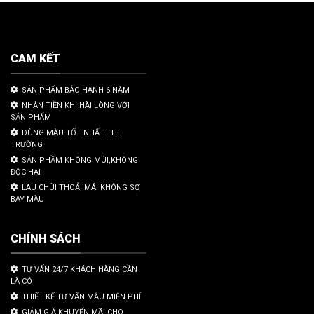
CAM KẾT
SẢN PHẨM BẢO HÀNH 6 NĂM
NHẬN TIỀN KHI HÀI LÒNG VỚI
SẢN PHẨM
DÙNG MÀU TỐT NHẤT THỊ
TRƯỜNG
SẢN PHẦM KHÔNG MÙI,KHÔNG
ĐỘC HẠI
LAU CHÙI THOẢI MÁI KHÔNG SỢ
BAY MÀU
CHÍNH SÁCH
TƯ VẤN 24/7 KHÁCH HÀNG CẦN
LÀ CÓ
THIẾT KẾ TƯ VẤN MẪU MIỄN PHÍ
GIẢM GIÁ KHUYẾN MÃI CHO