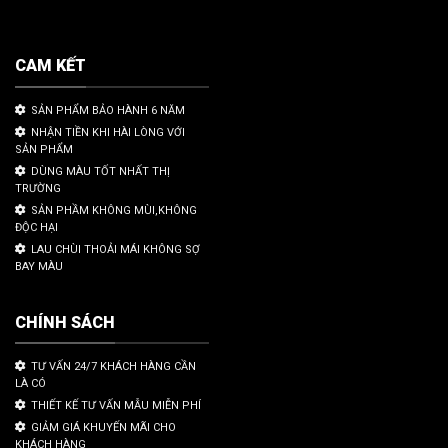
CAM KẾT
SẢN PHẨM BẢO HÀNH 6 NĂM
NHẬN TIỀN KHI HÀI LÒNG VỚI
SẢN PHẨM
DÙNG MÀU TỐT NHẤT THỊ
TRƯỜNG
SẢN PHẦM KHÔNG MÙI,KHÔNG
ĐỘC HẠI
LAU CHÙI THOẢI MÁI KHÔNG SỢ
BAY MÀU
CHÍNH SÁCH
TƯ VẤN 24/7 KHÁCH HÀNG CẦN
LÀ CÓ
THIẾT KẾ TƯ VẤN MẪU MIỄN PHÍ
GIẢM GIÁ KHUYẾN MÃI CHO
KHÁCH HÀNG