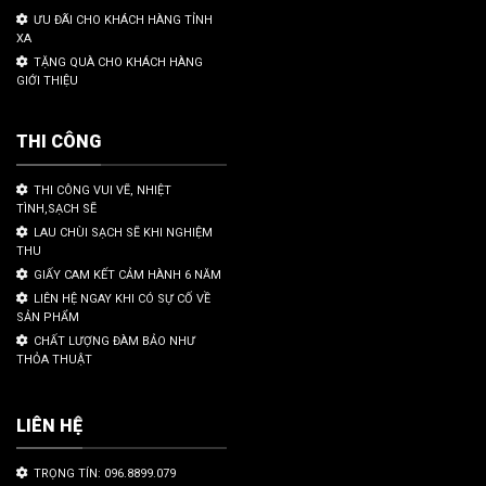
ƯU ĐÃI CHO KHÁCH HÀNG TỈNH
XA
TẶNG QUÀ CHO KHÁCH HÀNG
GIỚI THIỆU
THI CÔNG
THI CÔNG VUI VẼ, NHIỆT
TÌNH,SẠCH SẼ
LAU CHÙI SẠCH SẼ KHI NGHIỆM
THU
GIẤY CAM KẾT CẢM HÀNH 6 NĂM
LIÊN HỆ NGAY KHI CÓ SỰ CỐ VỀ
SẢN PHẨM
CHẤT LƯỢNG ĐÀM BẢO NHƯ
THỎA THUẬT
LIÊN HỆ
TRỌNG TÍN: 096.8899.079