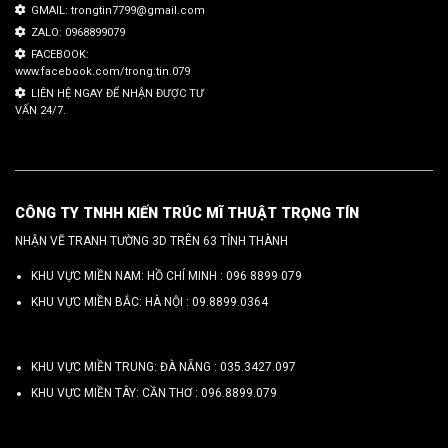
GMAIL: trongtin7799@gmail.com
ZALO: 0968899079
FACEBOOK:
www.facebook.com/trong.tin.079
LIÊN HỆ NGAY ĐỂ NHẬN ĐƯỢC TƯ
VẤN 24/7.
CÔNG TY TNHH KIẾN TRÚC MĨ THUẬT TRỌNG TÍN
NHẬN VẼ TRANH TƯỜNG 3D TRÊN 63 TỈNH THÀNH
KHU VỰC MIỀN NAM: HỒ CHÍ MINH :
096 8899 079
KHU VỰC MIỀN BẮC: HÀ NỘI :
09.8899.0364
KHU VỰC MIỀN TRUNG: ĐÀ NẴNG :
035.3427.097
KHU VỰC MIỀN TÂY: CẦN THƠ :
096.8899.079