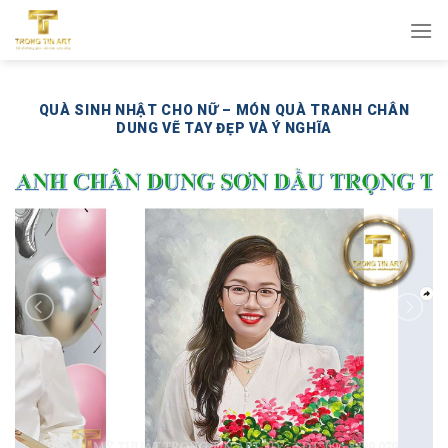
Bỏ
qua
nội
dung
QUÀ SINH NHẬT CHO NỮ – MÓN QUÀ TRANH CHÂN
DUNG VẼ TAY ĐẸP VÀ Ý NGHĨA