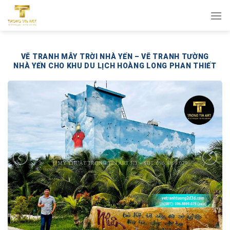
Bỏ
qua
nội
dung
VẼ TRANH MÂY TRỜI NHÀ YẾN – VẼ TRANH TƯỜNG
NHÀ YẾN CHO KHU DU LỊCH HOÀNG LONG PHAN THIẾT