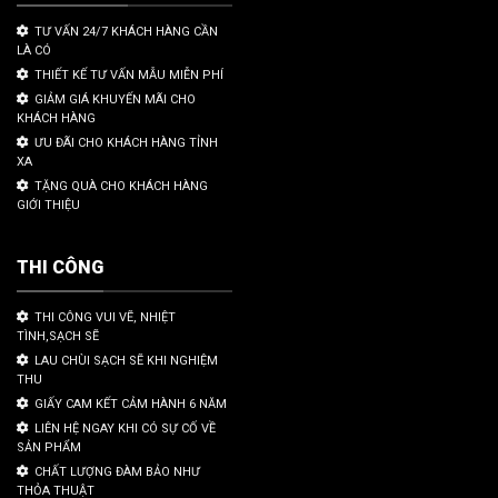
TƯ VẤN 24/7 KHÁCH HÀNG CẦN
LÀ CÓ
THIẾT KẾ TƯ VẤN MẪU MIỄN PHÍ
GIẢM GIÁ KHUYẾN MÃI CHO
KHÁCH HÀNG
ƯU ĐÃI CHO KHÁCH HÀNG TỈNH
XA
TẶNG QUÀ CHO KHÁCH HÀNG
GIỚI THIỆU
THI CÔNG
THI CÔNG VUI VẼ, NHIỆT
TÌNH,SẠCH SẼ
LAU CHÙI SẠCH SẼ KHI NGHIỆM
THU
GIẤY CAM KẾT CẢM HÀNH 6 NĂM
LIÊN HỆ NGAY KHI CÓ SỰ CỐ VỀ
SẢN PHẨM
CHẤT LƯỢNG ĐÀM BẢO NHƯ
THỎA THUẬT