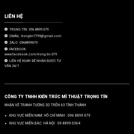
LIÊN HỆ
TRỌNG TÍN: 096.8899.079
GMAIL: trongtin7799@gmail.com
ZALO: 0968899079
FACEBOOK:
www.facebook.com/trong.tin.079
LIÊN HỆ NGAY ĐỂ NHẬN ĐƯỢC TƯ
VẤN 24/7.
CÔNG TY TNHH KIẾN TRÚC MĨ THUẬT TRỌNG TÍN
NHẬN VẼ TRANH TƯỜNG 3D TRÊN 63 TỈNH THÀNH
KHU VỰC MIỀN NAM: HỒ CHÍ MINH :
096 8899 079
KHU VỰC MIỀN BẮC: HÀ NỘI :
09.8899.0364