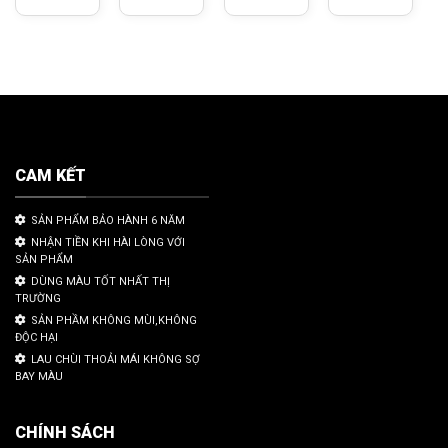
CAM KẾT
SẢN PHẨM BẢO HÀNH 6 NĂM
NHẬN TIỀN KHI HÀI LÒNG VỚI
SẢN PHẨM
DÙNG MÀU TỐT NHẤT THỊ
TRƯỜNG
SẢN PHẦM KHÔNG MÙI,KHÔNG
ĐỘC HẠI
LAU CHÙI THOẢI MÁI KHÔNG SỢ
BAY MÀU
CHÍNH SÁCH