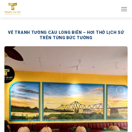
Bỏ
qua
nội
dung
VẼ TRANH TƯỜNG CẦU LONG BIÊN – HƠI THỞ LỊCH SỬ
TRÊN TỪNG BỨC TƯỜNG