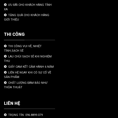
ƯU ĐÃI CHO KHÁCH HÀNG TỈNH
XA
TẶNG QUÀ CHO KHÁCH HÀNG
GIỚI THIỆU
THI CÔNG
THI CÔNG VUI VẼ, NHIỆT
TÌNH,SẠCH SẼ
LAU CHÙI SẠCH SẼ KHI NGHIỆM
THU
GIẤY CAM KẾT CẢM HÀNH 6 NĂM
LIÊN HỆ NGAY KHI CÓ SỰ CỐ VỀ
SẢN PHẨM
CHẤT LƯỢNG ĐÀM BẢO NHƯ
THỎA THUẬT
LIÊN HỆ
TRỌNG TÍN: 096.8899.079