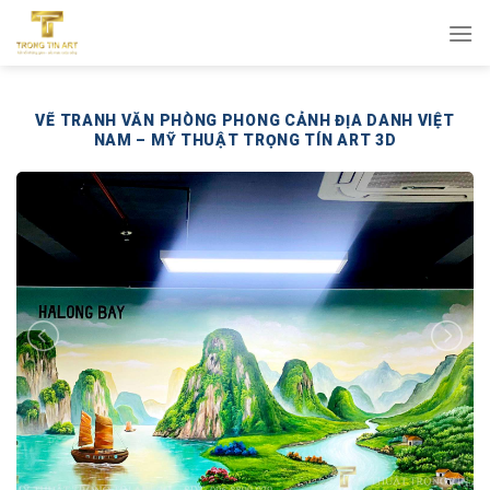
Bỏ
qua
nội
dung
VẼ TRANH VĂN PHÒNG PHONG CẢNH ĐỊA DANH VIỆT
NAM – MỸ THUẬT TRỌNG TÍN ART 3D