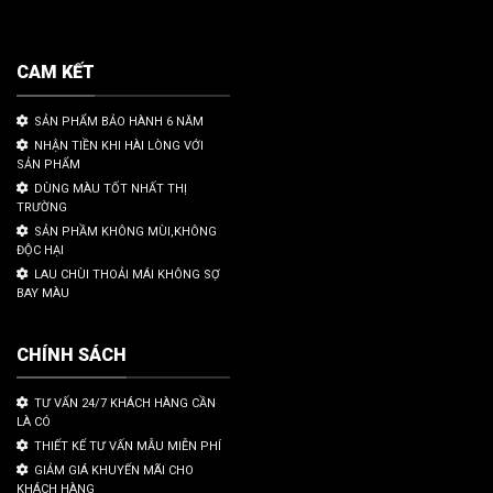
CAM KẾT
SẢN PHẨM BẢO HÀNH 6 NĂM
NHẬN TIỀN KHI HÀI LÒNG VỚI
SẢN PHẨM
DÙNG MÀU TỐT NHẤT THỊ
TRƯỜNG
SẢN PHẦM KHÔNG MÙI,KHÔNG
ĐỘC HẠI
LAU CHÙI THOẢI MÁI KHÔNG SỢ
BAY MÀU
CHÍNH SÁCH
TƯ VẤN 24/7 KHÁCH HÀNG CẦN
LÀ CÓ
THIẾT KẾ TƯ VẤN MẪU MIỄN PHÍ
GIẢM GIÁ KHUYẾN MÃI CHO
KHÁCH HÀNG