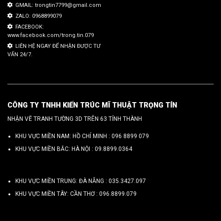
GMAIL: trongtin7799@gmail.com
ZALO: 0968899079
FACEBOOK:
www.facebook.com/trong.tin.079
LIÊN HỆ NGAY ĐỂ NHẬN ĐƯỢC TƯ
VẤN 24/7.
CÔNG TY TNHH KIẾN TRÚC MĨ THUẬT TRỌNG TÍN
NHẬN VẼ TRANH TƯỜNG 3D TRÊN 63 TỈNH THÀNH
KHU VỰC MIỀN NAM: HỒ CHÍ MINH :
096 8899 079
KHU VỰC MIỀN BẮC: HÀ NỘI :
09.8899.0364
KHU VỰC MIỀN TRUNG: ĐÀ NẴNG :
035.3427.097
KHU VỰC MIỀN TÂY: CẦN THƠ :
096.8899.079