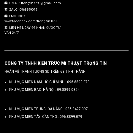
GMAIL: trongtin7799@gmail.com
ZALO: 0968899079
FACEBOOK:
www.facebook.com/trong.tin.079
LIÊN HỆ NGAY ĐỂ NHẬN ĐƯỢC TƯ
VẤN 24/7.
CÔNG TY TNHH KIẾN TRÚC MĨ THUẬT TRỌNG TÍN
NHẬN VẼ TRANH TƯỜNG 3D TRÊN 63 TỈNH THÀNH
KHU VỰC MIỀN NAM: HỒ CHÍ MINH :
096 8899 079
KHU VỰC MIỀN BẮC: HÀ NỘI :
09.8899.0364
KHU VỰC MIỀN TRUNG: ĐÀ NẴNG :
035.3427.097
KHU VỰC MIỀN TÂY: CẦN THƠ :
096.8899.079