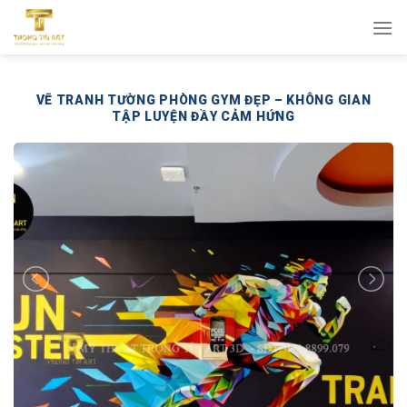
Bỏ
qua
nội
dung
VẼ TRANH TƯỜNG PHÒNG GYM ĐẸP – KHÔNG GIAN
TẬP LUYỆN ĐẦY CẢM HỨNG