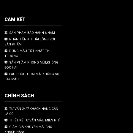
CAM KẾT
SẢN PHẨM BẢO HÀNH 6 NĂM
NHẬN TIỀN KHI HÀI LÒNG VỚI
SẢN PHẨM
DÙNG MÀU TỐT NHẤT THỊ
TRƯỜNG
SẢN PHẦM KHÔNG MÙI,KHÔNG
ĐỘC HẠI
LAU CHÙI THOẢI MÁI KHÔNG SỢ
BAY MÀU
CHÍNH SÁCH
TƯ VẤN 24/7 KHÁCH HÀNG CẦN
LÀ CÓ
THIẾT KẾ TƯ VẤN MẪU MIỄN PHÍ
GIẢM GIÁ KHUYẾN MÃI CHO
KHÁCH HÀNG