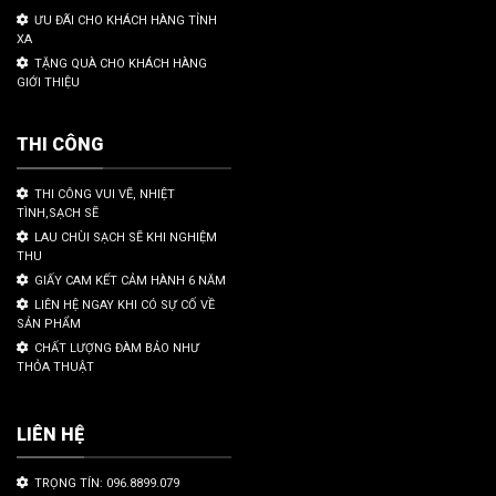
ƯU ĐÃI CHO KHÁCH HÀNG TỈNH
XA
TẶNG QUÀ CHO KHÁCH HÀNG
GIỚI THIỆU
THI CÔNG
THI CÔNG VUI VẼ, NHIỆT
TÌNH,SẠCH SẼ
LAU CHÙI SẠCH SẼ KHI NGHIỆM
THU
GIẤY CAM KẾT CẢM HÀNH 6 NĂM
LIÊN HỆ NGAY KHI CÓ SỰ CỐ VỀ
SẢN PHẨM
CHẤT LƯỢNG ĐÀM BẢO NHƯ
THỎA THUẬT
LIÊN HỆ
TRỌNG TÍN: 096.8899.079