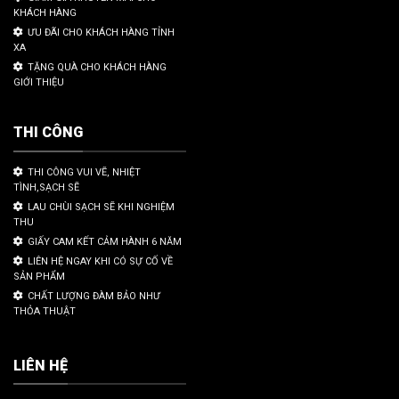
KHÁCH HÀNG
ƯU ĐÃI CHO KHÁCH HÀNG TỈNH
XA
TẶNG QUÀ CHO KHÁCH HÀNG
GIỚI THIỆU
THI CÔNG
THI CÔNG VUI VẼ, NHIỆT
TÌNH,SẠCH SẼ
LAU CHÙI SẠCH SẼ KHI NGHIỆM
THU
GIẤY CAM KẾT CẢM HÀNH 6 NĂM
LIÊN HỆ NGAY KHI CÓ SỰ CỐ VỀ
SẢN PHẨM
CHẤT LƯỢNG ĐÀM BẢO NHƯ
THỎA THUẬT
LIÊN HỆ