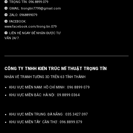
TRỌNG TÍN: 096.8899.079
GMAIL: trongtin7799@gmail.com
ZALO: 0968899079
FACEBOOK:
www.facebook.com/trong.tin.079
LIÊN HỆ NGAY ĐỂ NHẬN ĐƯỢC TƯ
VẤN 24/7.
CÔNG TY TNHH KIẾN TRÚC MĨ THUẬT TRỌNG TÍN
NHẬN VẼ TRANH TƯỜNG 3D TRÊN 63 TỈNH THÀNH
KHU VỰC MIỀN NAM: HỒ CHÍ MINH :
096 8899 079
KHU VỰC MIỀN BẮC: HÀ NỘI :
09.8899.0364
KHU VỰC MIỀN TRUNG: ĐÀ NẴNG :
035.3427.097
KHU VỰC MIỀN TÂY: CẦN THƠ :
096.8899.079