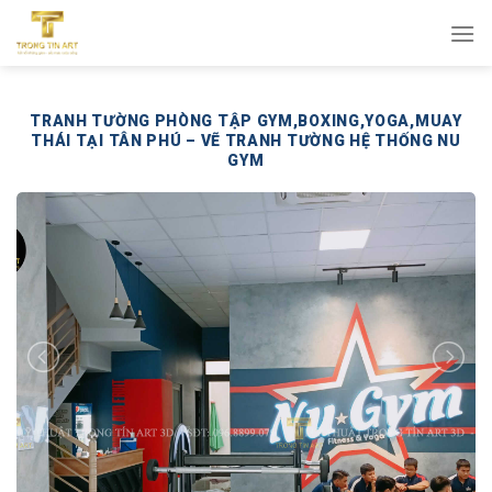
Bỏ
qua
nội
dung
TRANH TƯỜNG PHÒNG TẬP GYM,BOXING,YOGA,MUAY
THÁI TẠI TÂN PHÚ – VẼ TRANH TƯỜNG HỆ THỐNG NU
GYM