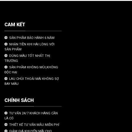
CAM KẾT
SẢN PHẨM BẢO HÀNH 6 NĂM
NHẬN TIỀN KHI HÀI LÒNG VỚI
SẢN PHẨM
DÙNG MÀU TỐT NHẤT THỊ
TRƯỜNG
SẢN PHẦM KHÔNG MÙI,KHÔNG
ĐỘC HẠI
LAU CHÙI THOẢI MÁI KHÔNG SỢ
BAY MÀU
CHÍNH SÁCH
TƯ VẤN 24/7 KHÁCH HÀNG CẦN
LÀ CÓ
THIẾT KẾ TƯ VẤN MẪU MIỄN PHÍ
GIẢM GIÁ KHUYẾN MÃI CHO