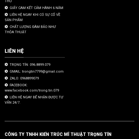
THU
GIẤY CAM KẾT CẢM HÀNH 6 NĂM
LIÊN HỆ NGAY KHI CÓ SỰ CỐ VỀ
SẢN PHẨM
CHẤT LƯỢNG ĐÀM BẢO NHƯ
THỎA THUẬT
LIÊN HỆ
TRỌNG TÍN: 096.8899.079
GMAIL: trongtin7799@gmail.com
ZALO: 0968899079
FACEBOOK:
www.facebook.com/trong.tin.079
LIÊN HỆ NGAY ĐỂ NHẬN ĐƯỢC TƯ
VẤN 24/7.
CÔNG TY TNHH KIẾN TRÚC MĨ THUẬT TRỌNG TÍN