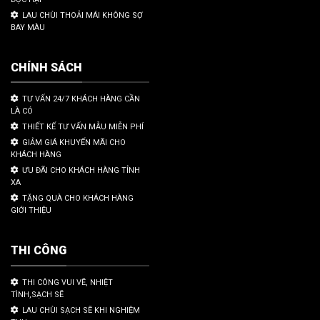
LAU CHÙI THOẢI MÁI KHÔNG SỢ
BAY MÀU
CHÍNH SÁCH
TƯ VẤN 24/7 KHÁCH HÀNG CẦN
LÀ CÓ
THIẾT KẾ TƯ VẤN MẪU MIỄN PHÍ
GIẢM GIÁ KHUYẾN MÃI CHO
KHÁCH HÀNG
ƯU ĐÃI CHO KHÁCH HÀNG TỈNH
XA
TẶNG QUÀ CHO KHÁCH HÀNG
GIỚI THIỆU
THI CÔNG
THI CÔNG VUI VẼ, NHIỆT
TÌNH,SẠCH SẼ
LAU CHÙI SẠCH SẼ KHI NGHIỆM