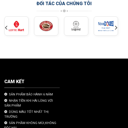
ĐỐI TÁC CỦA CHÚNG TÔI
CAM KẾT
SẢN PHẨM BẢO HÀNH 6 NĂM
NHẬN TIỀN KHI HÀI LÒNG VỚI
SẢN PHẨM
DÙNG MÀU TỐT NHẤT THỊ
TRƯỜNG
SẢN PHẦM KHÔNG MÙI,KHÔNG
ĐỘC HẠI