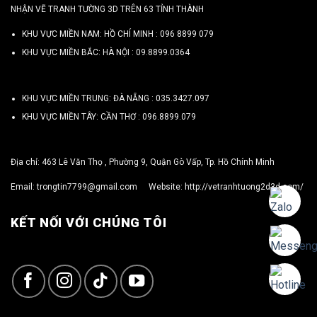
NHẬN VẼ TRANH TƯỜNG 3D TRÊN 63 TỈNH THÀNH
KHU VỰC MIỀN NAM: HỒ CHÍ MINH :
096 8899 079
KHU VỰC MIỀN BẮC: HÀ NỘI :
09.8899.0364
KHU VỰC MIỀN TRUNG: ĐÀ NẴNG :
035.3427.097
KHU VỰC MIỀN TÂY: CẦN THƠ :
096.8899.079
Địa chỉ: 463 Lê Văn Thọ , Phường 9, Quận Gò Vấp, Tp. Hồ Chính Minh
Email:
trongtin7799@gmail.com
Website:
http://vetranhtuong2d3d.com/
KẾT NỐI VỚI CHÚNG TÔI