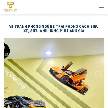
Bỏ
qua
nội
dung
VẼ TRANH PHÒNG NGỦ BÉ TRAI PHONG CÁCH SIÊU
XE, SIÊU ANH HÙNG,PHI HÀNH GIA